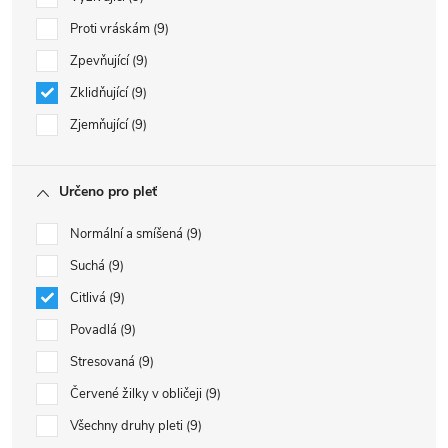
Proti vráskám
9
Zpevňující
9
Zklidňující
9
Zjemňující
9
Určeno pro pleť
Normální a smíšená
9
Suchá
9
Citlivá
9
Povadlá
9
Stresovaná
9
Červené žilky v obličeji
9
Všechny druhy pleti
9