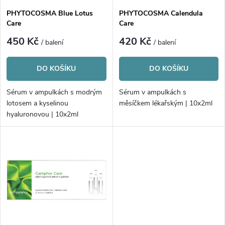
s
p
PHYTOCOSMA Blue Lotus
PHYTOCOSMA Calendula
Care
Care
p
r
450 Kč
420 Kč
/ balení
/ balení
r
o
DO KOŠÍKU
DO KOŠÍKU
o
d
Sérum v ampulkách s modrým
Sérum v ampulkách s
d
lotosem a kyselinou
měsíčkem lékařským | 10x2ml
u
hyaluronovou | 10x2ml
u
k
k
t
t
ů
ů