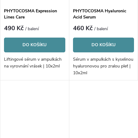
PHYTOCOSMA Expression
PHYTOCOSMA Hyaluronic
Lines Care
Acid Serum
490 Kč
460 Kč
/ balení
/ balení
DO KOŠÍKU
DO KOŠÍKU
Liftingové sérum v ampulkách
Sérum v ampulkách s kyselinou
na vyrovnání vrásek | 10x2ml
hyaluronovou pro zralou pleť |
10x2ml