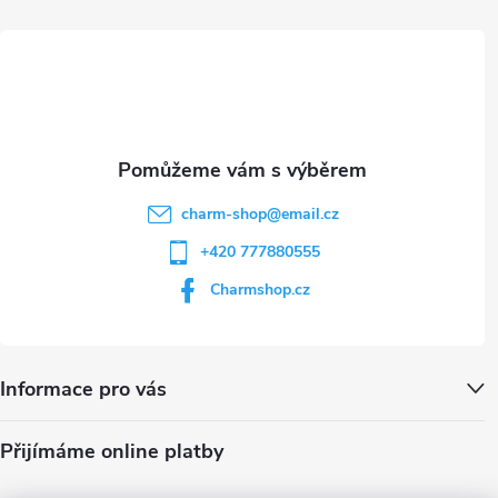
t
p
i
í
s
u
charm-shop
@
email.cz
+420 777880555
Charmshop.cz
Informace pro vás
Přijímáme online platby