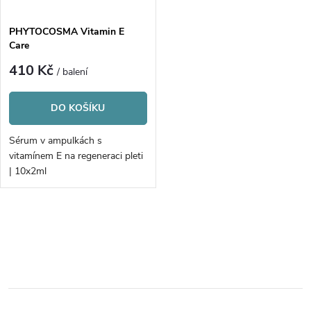
PHYTOCOSMA Vitamin E
Care
410 Kč
/ balení
DO KOŠÍKU
Sérum v ampulkách s
vitamínem E na regeneraci pleti
| 10x2ml
O
v
l