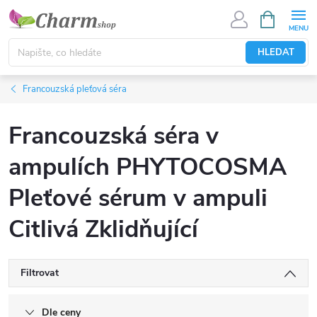
Přejít
NÁKUPNÍ
KOŠÍK
na
obsah
HLEDAT
Francouzská pleťová séra
Francouzská séra v
ampulích PHYTOCOSMA
Pleťové sérum v ampuli
Citlivá Zklidňující
Filtrovat
Dle ceny