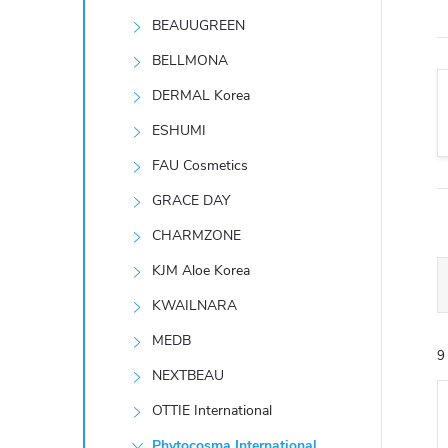
t
BEAUUGREEN
r
BELLMONA
DERMAL Korea
a
ESHUMI
n
FAU Cosmetics
GRACE DAY
n
CHARMZONE
í
KJM Aloe Korea
KWAILNARA
p
MEDB
9
a
NEXTBEAU
n
OTTIE International
Phytocosma International