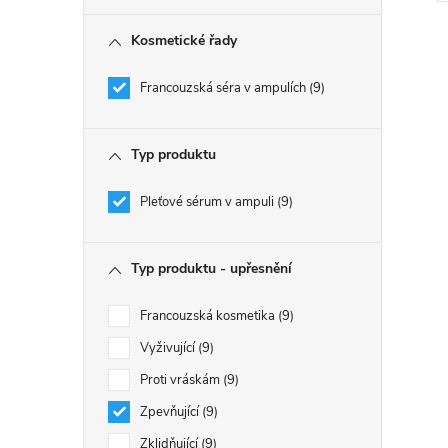
Kosmetické řady
Francouzská séra v ampulích
9
l
Typ produktu
Pleťové sérum v ampuli
9
Typ produktu - upřesnění
Francouzská kosmetika
9
í
Vyživující
9
Proti vráskám
9
Zpevňující
9
r
Zklidňující
9