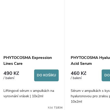
PHYTOCOSMA Expression
PHYTOCOSMA Hyalur
Lines Care
Acid Serum
490 Kč
460 Kč
DO KOŠÍKU
DO
/ balení
/ balení
Liftingové sérum v ampulkách na
Sérum v ampulkách s kys
vyrovnání vrásek | 10x2ml
hyaluronovou pro zralou p
10x2ml
Kód:
T1834