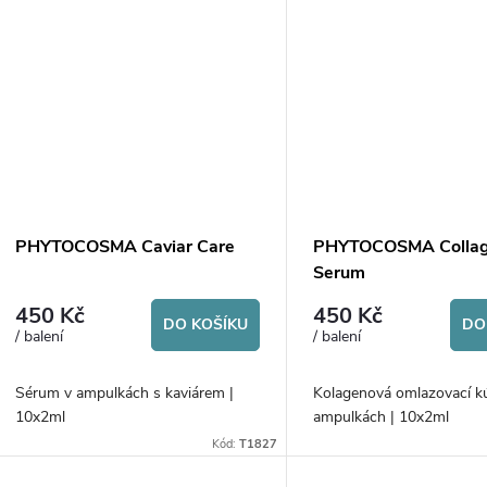
k
ů
t
ů
PHYTOCOSMA Caviar Care
PHYTOCOSMA Collag
Serum
450 Kč
450 Kč
DO KOŠÍKU
DO
/ balení
/ balení
Sérum v ampulkách s kaviárem |
Kolagenová omlazovací k
10x2ml
ampulkách | 10x2ml
Kód:
T1827