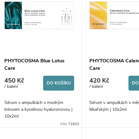
ý
n
p
p
s
r
p
PHYTOCOSMA Blue Lotus
PHYTOCOSMA Calen
o
Care
Care
r
450 Kč
420 Kč
d
DO KOŠÍKU
DO
/ balení
/ balení
o
u
Sérum v ampulkách s modrým
Sérum v ampulkách s mě
d
lotosem a kyselinou hyaluronovou |
lékařským | 10x2ml
k
10x2ml
u
Kód:
T1823
t