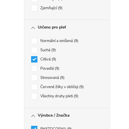
Zjemňující
9
Určeno pro pleť
Normální a smíšená
9
Suchá
9
Citlivá
9
Povadlá
9
i
Stresovaná
9
Červené žilky v obličeji
9
Všechny druhy pleti
9
Výrobce / Značka