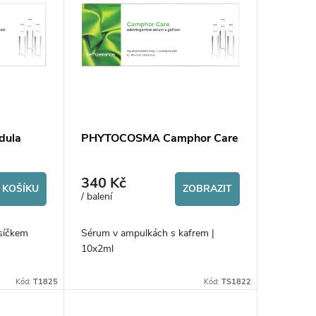
dula
PHYTOCOSMA Camphor Care
340 Kč
 KOŠÍKU
ZOBRAZIT
/ balení
síčkem
Sérum v ampulkách s kafrem |
10x2ml
Kód:
T1825
Kód:
TS1822