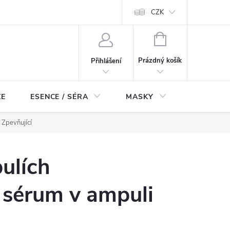
ch údajů
Odstoupení od smlouvy
CZK
NÁKUPNÍ
KOŠÍK
Prázdný košík
Přihlášení
ZE
ESENCE / SÉRA
MASKY
KOSMETI
Zpevňující
ulích
sérum v ampuli