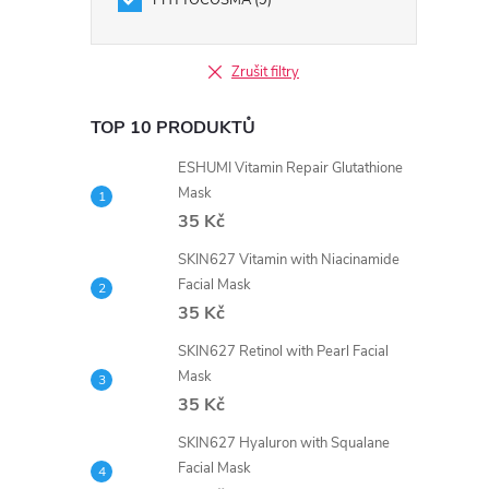
PHYTOCOSMA
9
Zrušit filtry
TOP 10 PRODUKTŮ
ESHUMI Vitamin Repair Glutathione
Mask
35 Kč
SKIN627 Vitamin with Niacinamide
Facial Mask
35 Kč
SKIN627 Retinol with Pearl Facial
Mask
35 Kč
SKIN627 Hyaluron with Squalane
Facial Mask