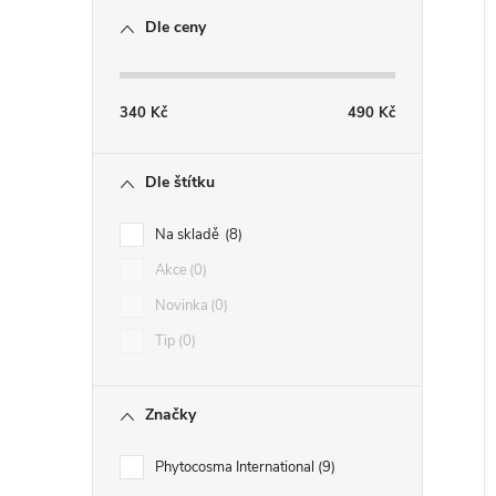
Dle ceny
340
Kč
490
Kč
Dle štítku
Na skladě
8
Akce
0
Novinka
0
Tip
0
Značky
Phytocosma International
9