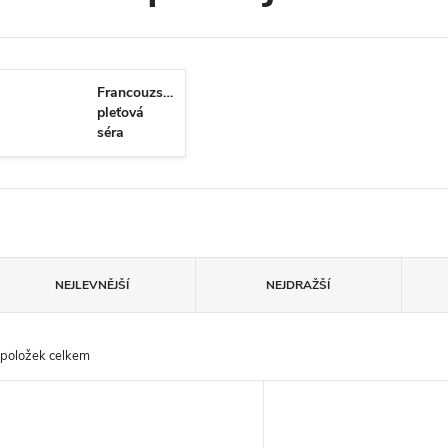
Francouzská
pleťová
séra
Ř
NEJLEVNĚJŠÍ
NEJDRAŽŠÍ
a
položek celkem
z
V
e