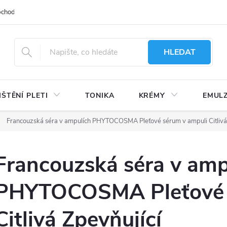
bchodu
Moje objednávka
Obchodní podmínky
Ochrana osobní
HLEDAT
IŠTĚNÍ PLETI
TONIKA
KRÉMY
EMUL
Francouzská séra v ampulích PHYTOCOSMA Pleťové sérum v ampuli Citlivá 
Francouzská séra v amp
PHYTOCOSMA Pleťové 
Citlivá Zpevňující