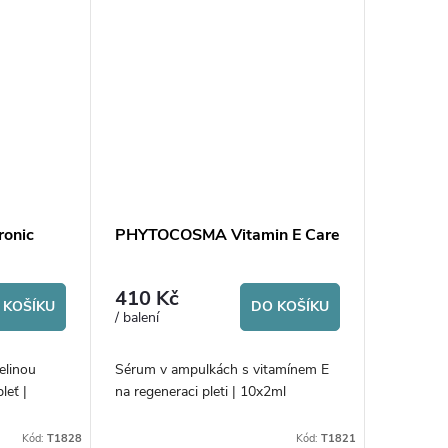
onic
PHYTOCOSMA Vitamin E Care
410 Kč
 KOŠÍKU
DO KOŠÍKU
/ balení
elinou
Sérum v ampulkách s vitamínem E
leť |
na regeneraci pleti | 10x2ml
Kód:
T1828
Kód:
T1821