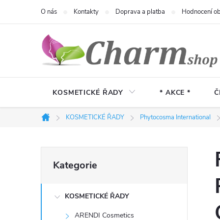
Přejít
O nás
Kontakty
Doprava a platba
Hodnocení o
na
obsah
KOSMETICKÉ ŘADY
* AKCE *
Č
KOSMETICKÉ ŘADY
Phytocosma International
Domů
P
Přeskočit
Kategorie
kategorie
o
KOSMETICKÉ ŘADY
s
ARENDI Cosmetics