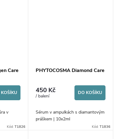
en Care
PHYTOCOSMA Diamond Care
450 Kč
 KOŠÍKU
DO KOŠÍKU
/ balení
úra v
Sérum v ampulkách s diamantovým
práškem | 10x2ml
Kód:
T1826
Kód:
T1836