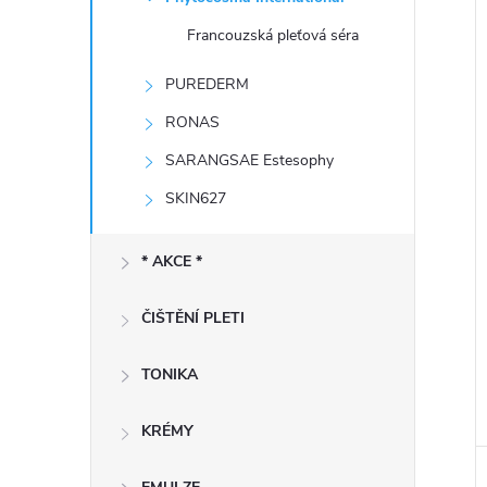
e
Francouzská pleťová séra
l
í
PUREDERM
i
RONAS
SARANGSAE Estesophy
SKIN627
* AKCE *
ČIŠTĚNÍ PLETI
TONIKA
KRÉMY