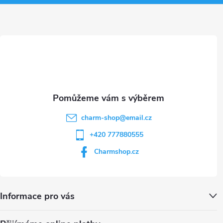
a
ý
t
p
i
í
s
u
charm-shop
@
email.cz
+420 777880555
Charmshop.cz
Informace pro vás