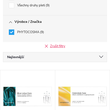
Všechny druhy pleti
9
Výrobce / Značka
PHYTOCOSMA
9
Zrušit filtry
Ř
Nejlevnější
a
Nejdražší
V
Nejprodávanější
z
ý
Abecedně
e
p
n