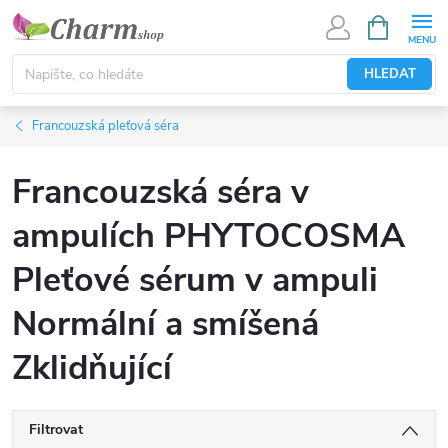
Přejít
NÁKUPNÍ
KOŠÍK
na
obsah
HLEDAT
Francouzská pleťová séra
Francouzská séra v
ampulích PHYTOCOSMA
Pleťové sérum v ampuli
Normální a smíšená
Zklidňující
Filtrovat