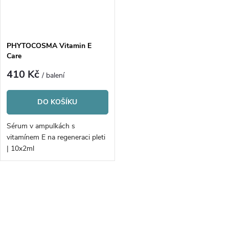
PHYTOCOSMA Vitamin E
Care
410 Kč
/ balení
DO KOŠÍKU
Sérum v ampulkách s
vitamínem E na regeneraci pleti
| 10x2ml
O
v