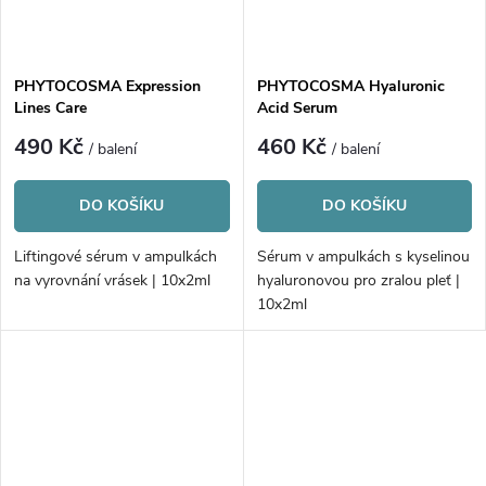
PHYTOCOSMA Expression
PHYTOCOSMA Hyaluronic
Lines Care
Acid Serum
490 Kč
460 Kč
/ balení
/ balení
DO KOŠÍKU
DO KOŠÍKU
Liftingové sérum v ampulkách
Sérum v ampulkách s kyselinou
na vyrovnání vrásek | 10x2ml
hyaluronovou pro zralou pleť |
10x2ml