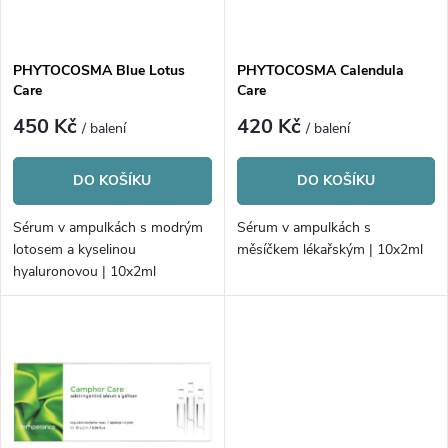
i
í
s
p
PHYTOCOSMA Blue Lotus
PHYTOCOSMA Calendula
Care
Care
p
r
450 Kč
420 Kč
/ balení
/ balení
r
o
DO KOŠÍKU
DO KOŠÍKU
o
d
Sérum v ampulkách s modrým
Sérum v ampulkách s
d
lotosem a kyselinou
měsíčkem lékařským | 10x2ml
u
hyaluronovou | 10x2ml
u
k
k
t
t
ů