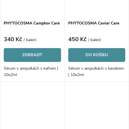
ů
PHYTOCOSMA Camphor Care
PHYTOCOSMA Caviar Care
340 Kč
450 Kč
/ balení
/ balení
ZOBRAZIT
DO KOŠÍKU
Sérum v ampulkách s kafrem |
Sérum v ampulkách s kaviárem
10x2ml
| 10x2ml