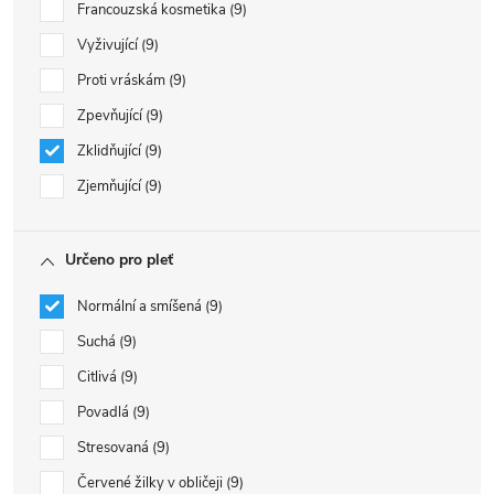
Francouzská kosmetika
9
Vyživující
9
Proti vráskám
9
Zpevňující
9
Zklidňující
9
Zjemňující
9
Určeno pro pleť
Normální a smíšená
9
Suchá
9
Citlivá
9
Povadlá
9
Stresovaná
9
Červené žilky v obličeji
9