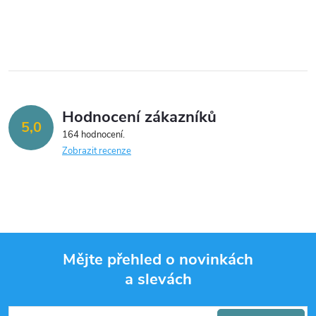
O
v
l
á
Hodnocení zákazníků
d
5,0
164 hodnocení
a
Zobrazit recenze
c
í
p
Mějte přehled o novinkách
r
a slevách
Z
v