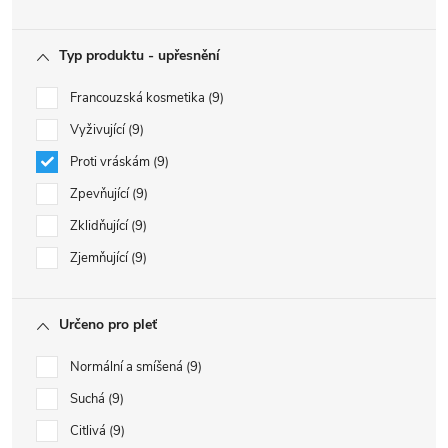
Typ produktu - upřesnění
Francouzská kosmetika
9
Vyživující
9
Proti vráskám
9
Zpevňující
9
Zklidňující
9
Zjemňující
9
Určeno pro pleť
Normální a smíšená
9
Suchá
9
Citlivá
9