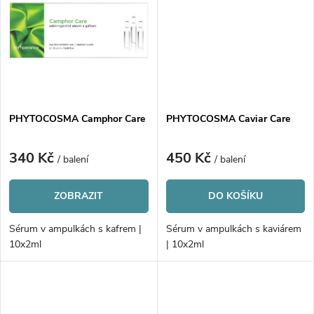
k
t
t
ů
ů
PHYTOCOSMA Camphor Care
PHYTOCOSMA Caviar Care
340 Kč
450 Kč
/ balení
/ balení
ZOBRAZIT
DO KOŠÍKU
Sérum v ampulkách s kafrem |
Sérum v ampulkách s kaviárem
10x2ml
| 10x2ml