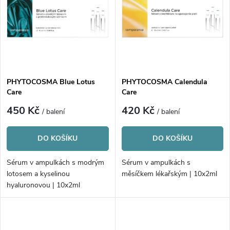
e
p
n
i
í
s
p
PHYTOCOSMA Blue Lotus
PHYTOCOSMA Calendula
Care
Care
p
r
450 Kč
420 Kč
/ balení
/ balení
r
o
DO KOŠÍKU
DO KOŠÍKU
o
d
Sérum v ampulkách s modrým
Sérum v ampulkách s
d
lotosem a kyselinou
měsíčkem lékařským | 10x2ml
u
hyaluronovou | 10x2ml
u
k