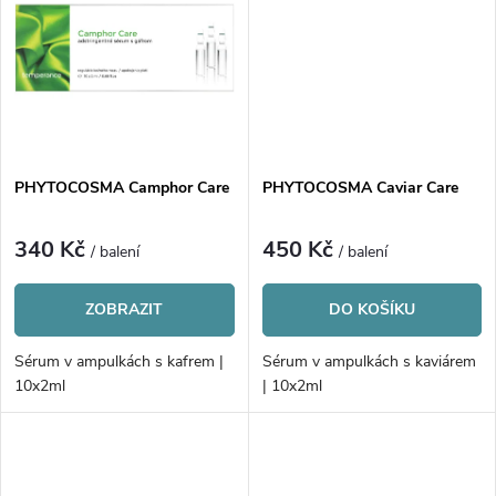
k
t
t
ů
ů
PHYTOCOSMA Camphor Care
PHYTOCOSMA Caviar Care
340 Kč
450 Kč
/ balení
/ balení
ZOBRAZIT
DO KOŠÍKU
Sérum v ampulkách s kafrem |
Sérum v ampulkách s kaviárem
10x2ml
| 10x2ml