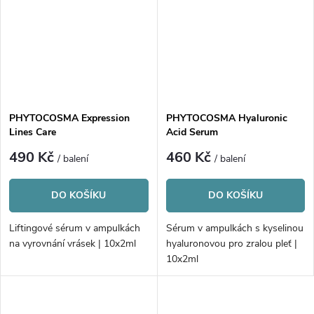
PHYTOCOSMA Expression
PHYTOCOSMA Hyaluronic
Lines Care
Acid Serum
490 Kč
460 Kč
/ balení
/ balení
DO KOŠÍKU
DO KOŠÍKU
Liftingové sérum v ampulkách
Sérum v ampulkách s kyselinou
na vyrovnání vrásek | 10x2ml
hyaluronovou pro zralou pleť |
10x2ml