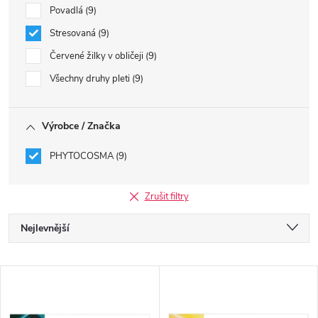
Povadlá
9
Stresovaná
9
Červené žilky v obličeji
9
Všechny druhy pleti
9
Výrobce / Značka
PHYTOCOSMA
9
Zrušit filtry
Ř
Nejlevnější
a
Nejdražší
V
Nejprodávanější
z
ý
Abecedně