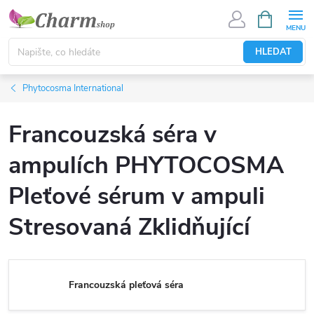
Přejít
NÁKUPNÍ
KOŠÍK
na
obsah
HLEDAT
Phytocosma International
Francouzská séra v
ampulích PHYTOCOSMA
Pleťové sérum v ampuli
Stresovaná Zklidňující
Francouzská pleťová séra