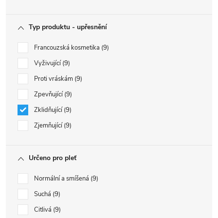
Typ produktu - upřesnění
Francouzská kosmetika
9
Vyživující
9
Proti vráskám
9
Zpevňující
9
Zklidňující
9
Zjemňující
9
Určeno pro pleť
Normální a smíšená
9
Suchá
9
Citlivá
9