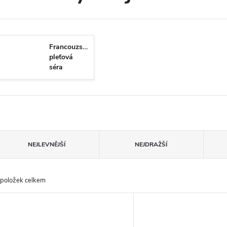
Francouzská
pleťová
séra
Ř
NEJLEVNĚJŠÍ
NEJDRAŽŠÍ
a
položek celkem
z
V
e