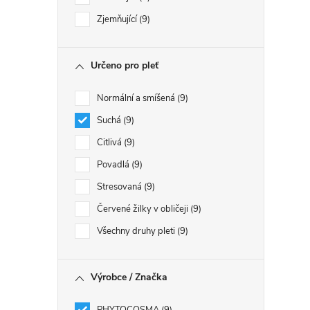
Zjemňující
9
Určeno pro pleť
Normální a smíšená
9
Suchá
9
Citlivá
9
Povadlá
9
i
Stresovaná
9
Červené žilky v obličeji
9
Všechny druhy pleti
9
Výrobce / Značka