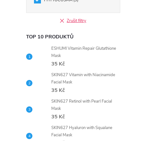
PHYTOCOSMA
9
Zrušit filtry
TOP 10 PRODUKTŮ
ESHUMI Vitamin Repair Glutathione
Mask
35 Kč
SKIN627 Vitamin with Niacinamide
Facial Mask
35 Kč
SKIN627 Retinol with Pearl Facial
Mask
35 Kč
SKIN627 Hyaluron with Squalane
Facial Mask