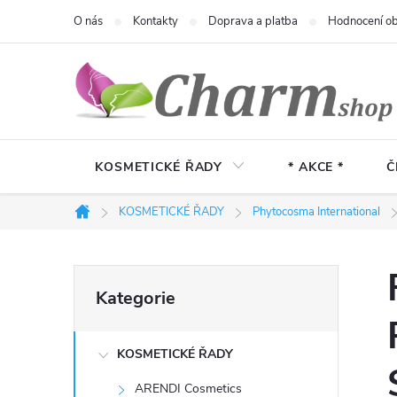
Přejít
O nás
Kontakty
Doprava a platba
Hodnocení o
na
obsah
KOSMETICKÉ ŘADY
* AKCE *
Č
KOSMETICKÉ ŘADY
Phytocosma International
Domů
P
Přeskočit
Kategorie
kategorie
o
KOSMETICKÉ ŘADY
s
ARENDI Cosmetics