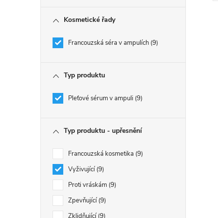
Kosmetické řady
Francouzská séra v ampulích
9
l
Typ produktu
Pleťové sérum v ampuli
9
Typ produktu - upřesnění
Francouzská kosmetika
9
í
Vyživující
9
Proti vráskám
9
Zpevňující
9
r
Zklidňující
9