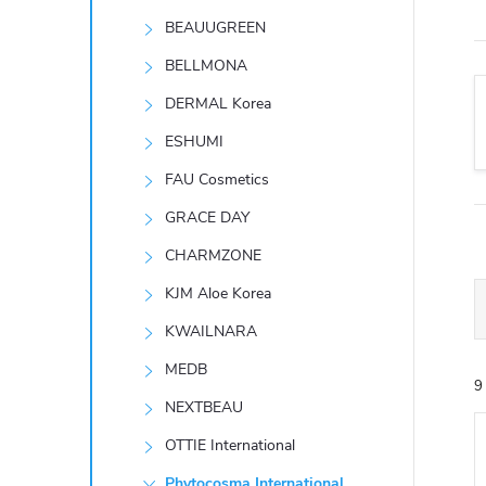
t
BEAUUGREEN
r
BELLMONA
DERMAL Korea
a
ESHUMI
n
FAU Cosmetics
GRACE DAY
n
CHARMZONE
í
KJM Aloe Korea
KWAILNARA
p
MEDB
9
a
NEXTBEAU
n
OTTIE International
Phytocosma International