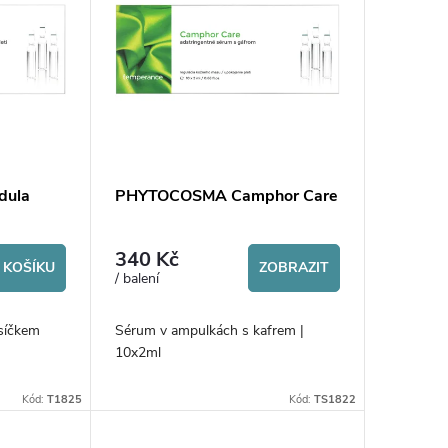
dula
PHYTOCOSMA Camphor Care
340 Kč
 KOŠÍKU
ZOBRAZIT
/ balení
síčkem
Sérum v ampulkách s kafrem |
10x2ml
Kód:
T1825
Kód:
TS1822