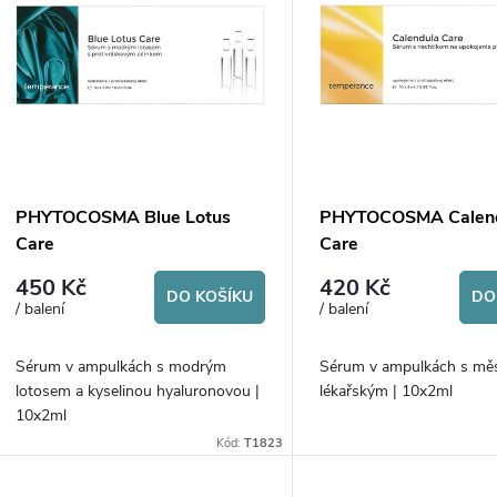
ý
n
p
p
s
r
p
PHYTOCOSMA Blue Lotus
PHYTOCOSMA Calen
o
Care
Care
r
450 Kč
420 Kč
d
DO KOŠÍKU
DO
/ balení
/ balení
o
u
Sérum v ampulkách s modrým
Sérum v ampulkách s mě
d
lotosem a kyselinou hyaluronovou |
lékařským | 10x2ml
k
10x2ml
u
Kód:
T1823
t