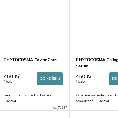
k
ů
t
ů
PHYTOCOSMA Caviar Care
PHYTOCOSMA Collag
Serum
450 Kč
450 Kč
DO KOŠÍKU
DO
/ balení
/ balení
Sérum v ampulkách s kaviárem |
Kolagenová omlazovací k
10x2ml
ampulkách | 10x2ml
Kód:
T1827