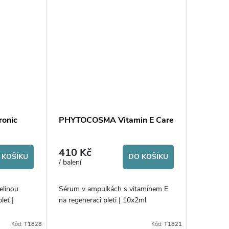
onic
PHYTOCOSMA Vitamin E Care
410 Kč
 KOŠÍKU
DO KOŠÍKU
/ balení
elinou
Sérum v ampulkách s vitamínem E
leť |
na regeneraci pleti | 10x2ml
Kód:
T1828
Kód:
T1821