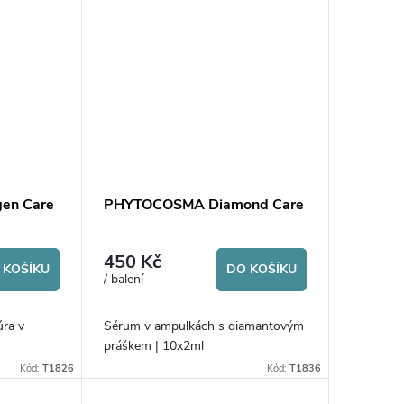
en Care
PHYTOCOSMA Diamond Care
450 Kč
 KOŠÍKU
DO KOŠÍKU
/ balení
úra v
Sérum v ampulkách s diamantovým
práškem | 10x2ml
Kód:
T1826
Kód:
T1836