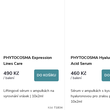
PHYTOCOSMA Expression
PHYTOCOSMA Hyalur
Lines Care
Acid Serum
490 Kč
460 Kč
DO KOŠÍKU
DO
/ balení
/ balení
Liftingové sérum v ampulkách na
Sérum v ampulkách s kys
vyrovnání vrásek | 10x2ml
hyaluronovou pro zralou p
10x2ml
Kód:
T1834