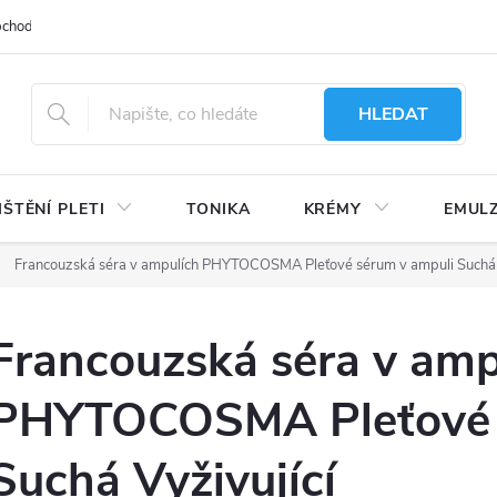
bchodu
Moje objednávka
Obchodní podmínky
Ochrana osobní
HLEDAT
IŠTĚNÍ PLETI
TONIKA
KRÉMY
EMUL
Francouzská séra v ampulích PHYTOCOSMA Pleťové sérum v ampuli Suchá 
Francouzská séra v amp
PHYTOCOSMA Pleťové 
Suchá Vyživující