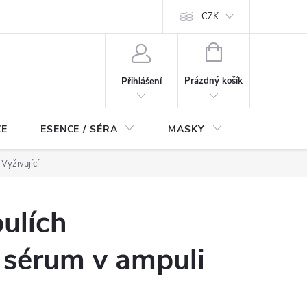
ch údajů
Odstoupení od smlouvy
CZK
NÁKUPNÍ
KOŠÍK
Prázdný košík
Přihlášení
ZE
ESENCE / SÉRA
MASKY
KOSMETI
Vyživující
ulích
sérum v ampuli