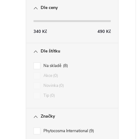
Dle ceny
340
Kč
490
Kč
Dle štítku
Na skladě
8
Akce
0
Novinka
0
Tip
0
Značky
Phytocosma International
9