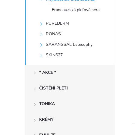
e
Francouzská pleťová séra
l
í
PUREDERM
i
RONAS
SARANGSAE Estesophy
SKIN627
* AKCE *
ČIŠTĚNÍ PLETI
TONIKA
KRÉMY