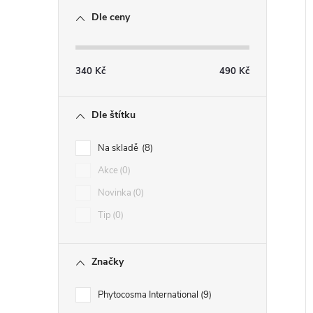
Dle ceny
340
Kč
490
Kč
Dle štítku
Na skladě
8
Akce
0
Novinka
0
Tip
0
Značky
Phytocosma International
9