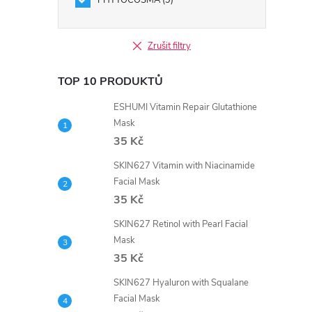
PHYTOCOSMA
9
Zrušit filtry
TOP 10 PRODUKTŮ
ESHUMI Vitamin Repair Glutathione
Mask
35 Kč
SKIN627 Vitamin with Niacinamide
Facial Mask
35 Kč
SKIN627 Retinol with Pearl Facial
Mask
35 Kč
SKIN627 Hyaluron with Squalane
Facial Mask