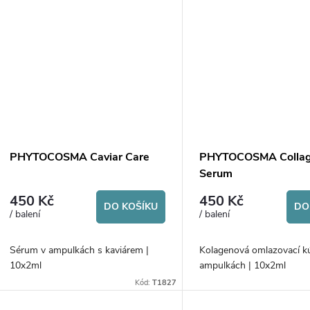
k
ů
t
ů
PHYTOCOSMA Caviar Care
PHYTOCOSMA Collag
Serum
450 Kč
450 Kč
DO KOŠÍKU
DO
/ balení
/ balení
Sérum v ampulkách s kaviárem |
Kolagenová omlazovací k
10x2ml
ampulkách | 10x2ml
Kód:
T1827