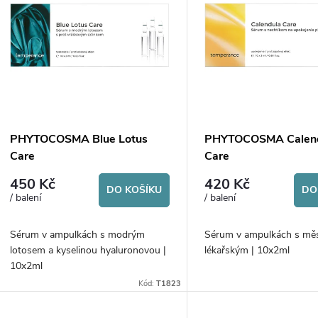
ý
n
p
p
s
r
p
PHYTOCOSMA Blue Lotus
PHYTOCOSMA Calen
o
Care
Care
r
450 Kč
420 Kč
d
DO KOŠÍKU
DO
/ balení
/ balení
o
u
Sérum v ampulkách s modrým
Sérum v ampulkách s mě
d
lotosem a kyselinou hyaluronovou |
lékařským | 10x2ml
k
10x2ml
u
Kód:
T1823
t