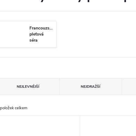
Francouzská
pleťová
séra
Ř
NEJLEVNĚJŠÍ
NEJDRAŽŠÍ
a
položek celkem
z
V
e