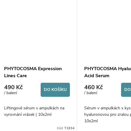
PHYTOCOSMA Expression
PHYTOCOSMA Hyalur
Lines Care
Acid Serum
490 Kč
460 Kč
DO KOŠÍKU
DO
/ balení
/ balení
Liftingové sérum v ampulkách na
Sérum v ampulkách s kys
vyrovnání vrásek | 10x2ml
hyaluronovou pro zralou p
10x2ml
Kód:
T1834