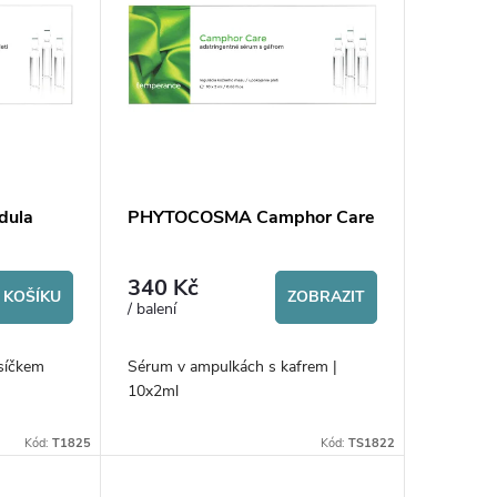
dula
PHYTOCOSMA Camphor Care
340 Kč
 KOŠÍKU
ZOBRAZIT
/ balení
síčkem
Sérum v ampulkách s kafrem |
10x2ml
Kód:
T1825
Kód:
TS1822