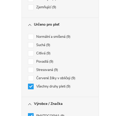
Zjemňující
9
Určeno pro pleť
Normální a smíšená
9
Suchá
9
Citlivá
9
Povadlá
9
i
Stresovaná
9
Červené žilky v obličeji
9
Všechny druhy pleti
9
Výrobce / Značka