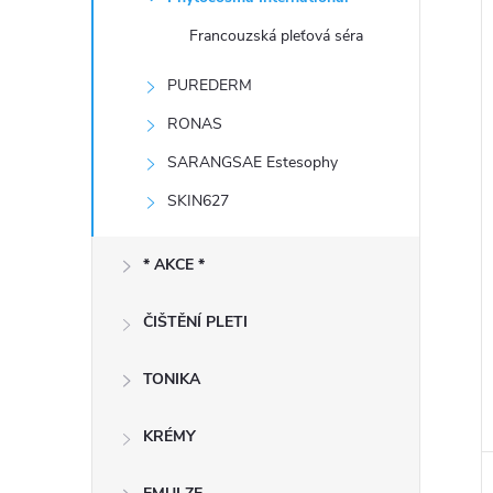
e
Francouzská pleťová séra
l
í
PUREDERM
i
RONAS
SARANGSAE Estesophy
SKIN627
* AKCE *
ČIŠTĚNÍ PLETI
TONIKA
KRÉMY