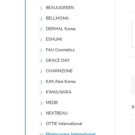
t
BEAUUGREEN
r
BELLMONA
DERMAL Korea
a
ESHUMI
n
FAU Cosmetics
GRACE DAY
n
CHARMZONE
í
KJM Aloe Korea
KWAILNARA
p
MEDB
9
a
NEXTBEAU
n
OTTIE International
Phytocosma International