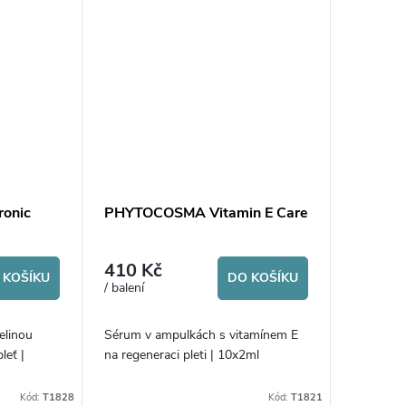
onic
PHYTOCOSMA Vitamin E Care
410 Kč
 KOŠÍKU
DO KOŠÍKU
/ balení
elinou
Sérum v ampulkách s vitamínem E
leť |
na regeneraci pleti | 10x2ml
Kód:
T1828
Kód:
T1821