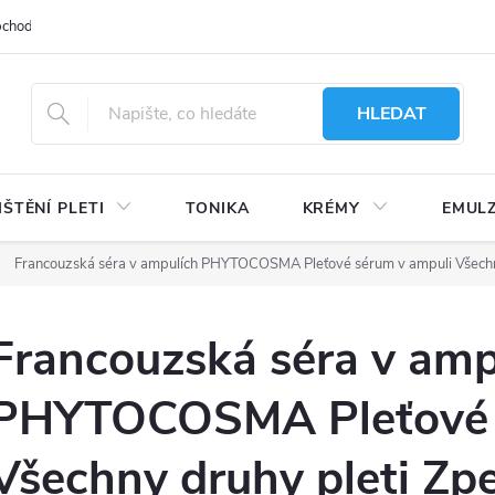
bchodu
Moje objednávka
Obchodní podmínky
Ochrana osobní
HLEDAT
IŠTĚNÍ PLETI
TONIKA
KRÉMY
EMUL
Francouzská séra v ampulích PHYTOCOSMA Pleťové sérum v ampuli Všechny
Francouzská séra v amp
PHYTOCOSMA Pleťové 
Všechny druhy pleti Zpe