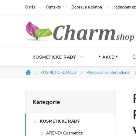
Přejít
O nás
Kontakty
Doprava a platba
Hodnocení o
na
obsah
KOSMETICKÉ ŘADY
* AKCE *
Č
KOSMETICKÉ ŘADY
Phytocosma International
Domů
P
Přeskočit
Kategorie
kategorie
o
KOSMETICKÉ ŘADY
s
ARENDI Cosmetics