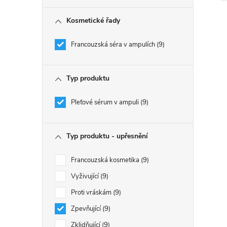
Kosmetické řady
Francouzská séra v ampulích
9
l
Typ produktu
Pleťové sérum v ampuli
9
Typ produktu - upřesnění
Francouzská kosmetika
9
í
Vyživující
9
Proti vráskám
9
Zpevňující
9
r
Zklidňující
9