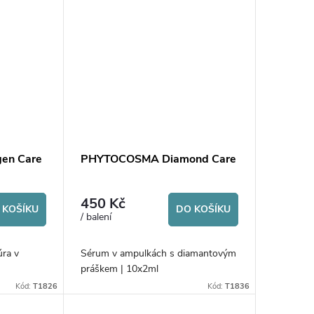
en Care
PHYTOCOSMA Diamond Care
450 Kč
 KOŠÍKU
DO KOŠÍKU
/ balení
úra v
Sérum v ampulkách s diamantovým
práškem | 10x2ml
Kód:
T1826
Kód:
T1836