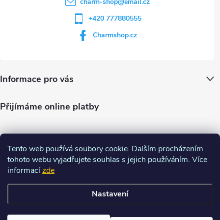
charm-shop
@
email.cz
+420 777880555
Charmshop.cz
Informace pro vás
Přijímáme online platby
Tento web používá soubory cookie. Dalším procházením
tohoto webu vyjadřujete souhlas s jejich používáním. Více
informací
zde
Nastavení
Copyright 2026
Charm-shop.cz
. Všechna práva vyhrazena.
Upravit
nastavení cookies