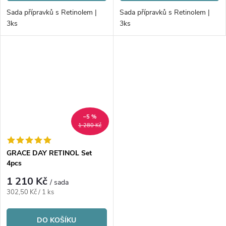
Sada přípravků s Retinolem |
Sada přípravků s Retinolem |
3ks
3ks
–5 %
1 280 Kč
GRACE DAY RETINOL Set
4pcs
1 210 Kč
/ sada
Měrná
302,50 Kč / 1 ks
cena:
DO KOŠÍKU