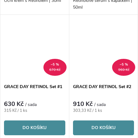
Oční krém s Retinolem | 30ml
Retinolové sérum s kapátkem |
50ml
–5 %
–5 %
670 Kč
960 Kč
GRACE DAY RETINOL Set #1
GRACE DAY RETINOL Set #2
630 Kč
910 Kč
/ sada
/ sada
Měrná
Měrná
315 Kč / 1 ks
303,33 Kč / 1 ks
cena:
cena:
DO KOŠÍKU
DO KOŠÍKU