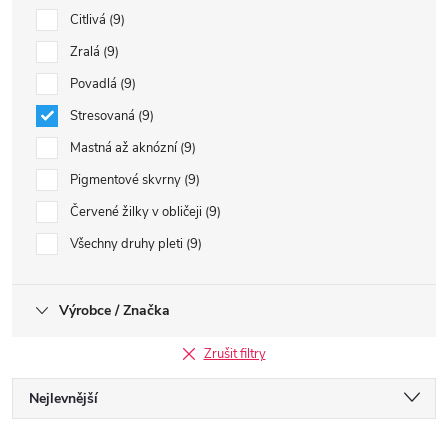
Citlivá
9
Zralá
9
Povadlá
9
Stresovaná
9
Mastná až aknózní
9
Pigmentové skvrny
9
Červené žilky v obličeji
9
Všechny druhy pleti
9
Výrobce / Značka
Zrušit filtry
Ř
Nejlevnější
Nejdražší