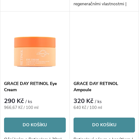
u
u
regeneračními vlastnostmi |
50ml
k
k
t
t
ů
ů
GRACE DAY RETINOL Eye
GRACE DAY RETINOL
Cream
Ampoule
290 Kč
320 Kč
/ ks
/ ks
Měrná
Měrná
966,67 Kč / 100 ml
640 Kč / 100 ml
cena:
cena:
DO KOŠÍKU
DO KOŠÍKU