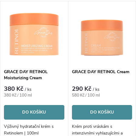
a
V
Nejprodávanější
z
ý
Abecedně
e
p
n
i
í
s
p
GRACE DAY RETINOL
GRACE DAY RETINOL Cream
Moisturizing Cream
p
r
380 Kč
290 Kč
/ ks
/ ks
r
Měrná
Měrná
380 Kč / 100 ml
580 Kč / 100 ml
o
cena:
cena:
o
DO KOŠÍKU
DO KOŠÍKU
d
d
Výživný hydratační krém s
Krém proti vráskám s
Retinolem | 100ml
intenzivními vyhlazujícími a