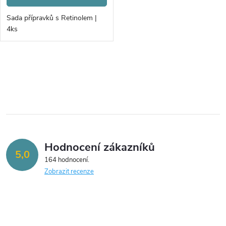
Sada přípravků s Retinolem |
4ks
O
v
l
á
Hodnocení zákazníků
d
5,0
164 hodnocení
a
Zobrazit recenze
c
í