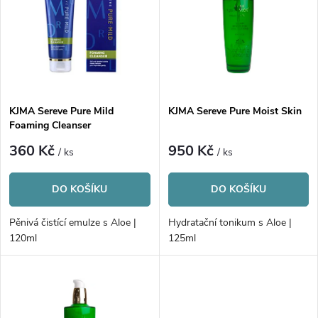
e
p
n
i
í
s
p
KJMA Sereve Pure Mild
KJMA Sereve Pure Moist Skin
Foaming Cleanser
p
r
360 Kč
950 Kč
/ ks
/ ks
r
o
DO KOŠÍKU
DO KOŠÍKU
o
d
Pěnivá čistící emulze s Aloe |
Hydratační tonikum s Aloe |
d
120ml
125ml
u
u
k
k