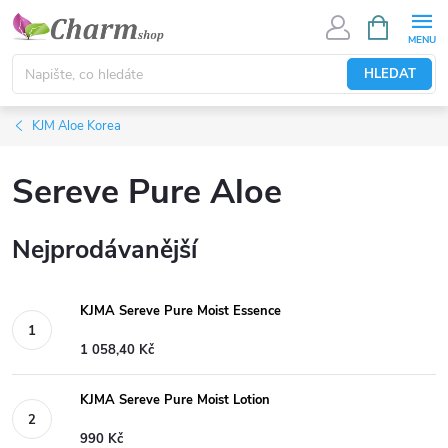
Přejít
NÁKUPNÍ
KOŠÍK
na
obsah
HLEDAT
KJM Aloe Korea
Sereve Pure Aloe
Nejprodávanější
KJMA Sereve Pure Moist Essence
1 058,40 Kč
KJMA Sereve Pure Moist Lotion
990 Kč