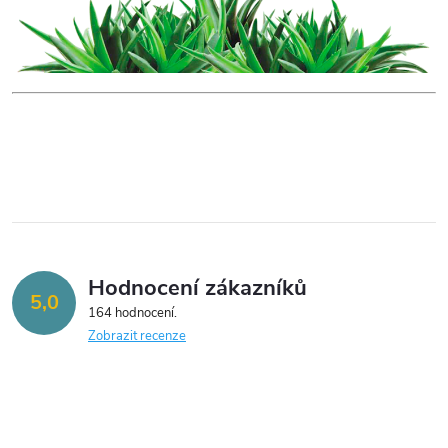
v
ý
p
i
s
u
Hodnocení zákazníků
5,0
164 hodnocení
Zobrazit recenze