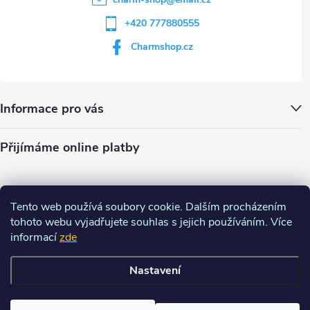
+420 777880555
Charmshop.cz
Informace pro vás
Přijímáme online platby
Tento web používá soubory cookie. Dalším procházením
tohoto webu vyjadřujete souhlas s jejich používáním. Více
informací
zde
Nastavení
Copyright 2026
Charm-shop.cz
. Všechna práva vyhrazena.
Upravit
nastavení cookies