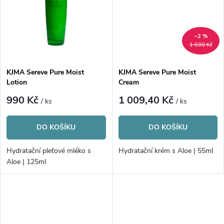
t
t
ů
–2 %
ů
1 030 Kč
KJMA Sereve Pure Moist
KJMA Sereve Pure Moist
Lotion
Cream
990 Kč
1 009,40 Kč
/ ks
/ ks
DO KOŠÍKU
DO KOŠÍKU
Hydratační pleťové mléko s
Hydratační krém s Aloe | 55ml
Aloe | 125ml