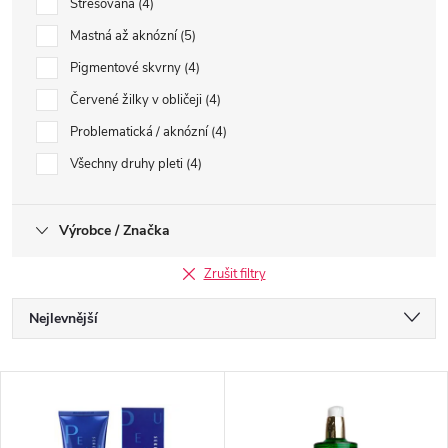
Stresovaná
4
Mastná až aknózní
5
Pigmentové skvrny
4
Červené žilky v obličeji
4
Problematická / aknózní
4
Všechny druhy pleti
4
Výrobce / Značka
Zrušit filtry
Ř
Nejlevnější
a
Nejdražší
V
Nejprodávanější
z
ý
Abecedně