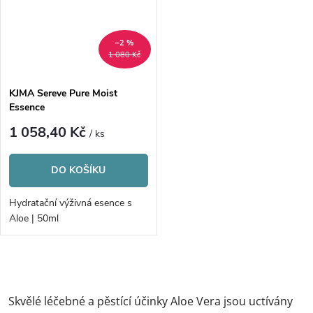
–2 %
1 080 Kč
KJMA Sereve Pure Moist
Essence
1 058,40 Kč
/ ks
DO KOŠÍKU
Hydratační výživná esence s
Aloe | 50ml
O
v
Skvělé léčebné a pěstící účinky Aloe Vera jsou uctívány