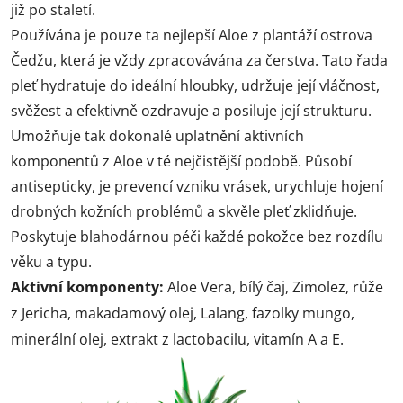
již po staletí.
l
Používána je pouze ta nejlepší Aloe z plantáží ostrova
á
Čedžu, která je vždy zpracovávána za čerstva. Tato řada
pleť hydratuje do ideální hloubky, udržuje její vláčnost,
d
svěžest a efektivně ozdravuje a posiluje její strukturu.
a
Umožňuje tak dokonalé uplatnění aktivních
c
komponentů z Aloe v té nejčistější podobě. Působí
antisepticky, je prevencí vzniku vrásek, urychluje hojení
í
drobných kožních problémů a skvěle pleť zklidňuje.
p
Poskytuje blahodárnou péči každé pokožce bez rozdílu
věku a typu.
r
Aktivní komponenty:
Aloe Vera, bílý čaj, Zimolez, růže
v
z Jericha, makadamový olej, Lalang, fazolky mungo,
minerální olej, extrakt z lactobacilu, vitamín A a E.
k
y