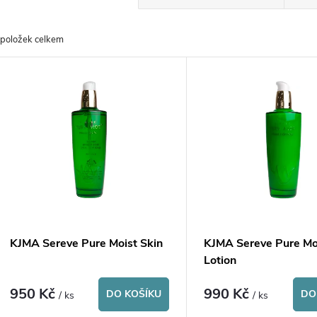
a
položek celkem
z
V
e
ý
n
p
p
s
r
p
KJMA Sereve Pure Moist Skin
KJMA Sereve Pure Mo
o
Lotion
r
950 Kč
990 Kč
d
DO KOŠÍKU
DO
/ ks
/ ks