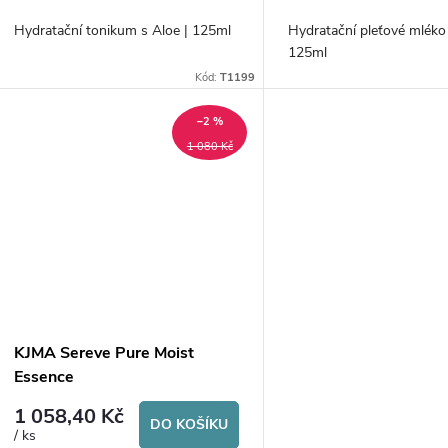
o
u
Hydratační tonikum s Aloe | 125ml
Hydratační pleťové mléko 
d
125ml
k
Kód:
T1199
u
t
–2 %
k
1 080 Kč
ů
t
ů
KJMA Sereve Pure Moist
Essence
1 058,40 Kč
DO KOŠÍKU
/ ks