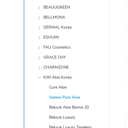
t
BEAUUGREEN
r
BELLMONA
DERMAL Korea
a
ESHUMI
n
FAU Cosmetics
GRACE DAY
n
CHARMZONE
í
KJM Aloe Korea
Cure Aloe
p
Sereve Pure Aloe
a
Belucie Aloe Biome 20
n
Belucie Luxury
Belucie Luxury Timeless