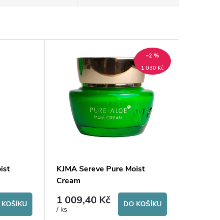
–2 %
1 030 Kč
ist
KJMA Sereve Pure Moist
Cream
1 009,40 Kč
 KOŠÍKU
DO KOŠÍKU
/ ks