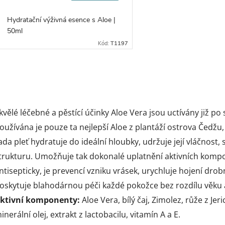
Hydratační výživná esence s Aloe |
50ml
Kód:
T1197
O
v
kvělé léčebné a pěstící účinky Aloe Vera jsou uctívány již po s
oužívána je pouze ta nejlepší Aloe z plantáží ostrova Čedžu,
ada pleť hydratuje do ideální hloubky, udržuje její vláčnost, s
á
trukturu. Umožňuje tak dokonalé uplatnění aktivních kompon
d
ntisepticky, je prevencí vzniku vrásek, urychluje hojení dro
a
oskytuje blahodárnou péči každé pokožce bez rozdílu věku 
ktivní komponenty:
Aloe Vera, bílý čaj, Zimolez, růže z J
c
inerální olej, extrakt z lactobacilu, vitamín A a E.