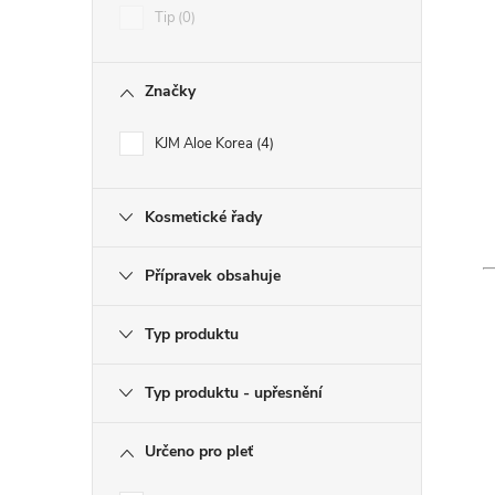
í
Tip
0
r
Značky
KJM Aloe Korea
4
Kosmetické řady
Přípravek obsahuje
Typ produktu
i
Typ produktu - upřesnění
Určeno pro pleť