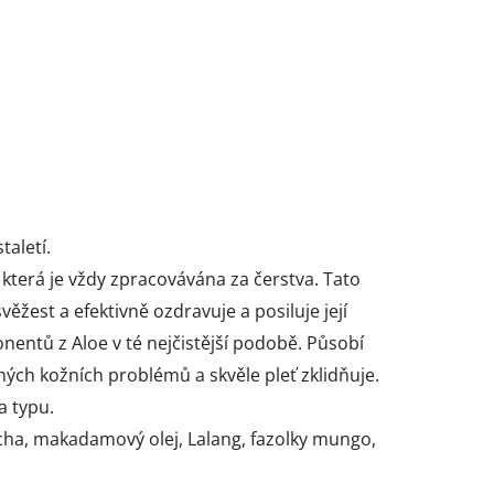
taletí.
 která je vždy zpracovávána za čerstva. Tato
věžest a efektivně ozdravuje a posiluje její
entů z Aloe v té nejčistější podobě. Působí
bných kožních problémů a skvěle pleť zklidňuje.
a typu.
ericha, makadamový olej, Lalang, fazolky mungo,