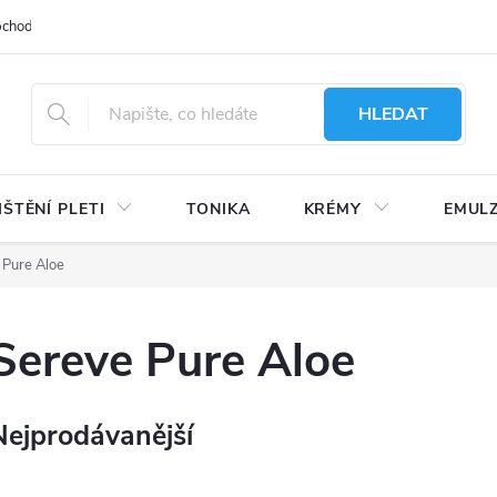
bchodu
Moje objednávka
Obchodní podmínky
Ochrana osobní
HLEDAT
IŠTĚNÍ PLETI
TONIKA
KRÉMY
EMUL
 Pure Aloe
Sereve Pure Aloe
Nejprodávanější