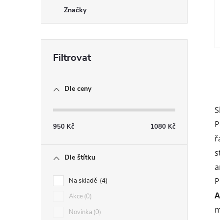
Značky
Dle ceny
S
l
P
950
Kč
1080
Kč
ř
s
Dle štítku
a
P
Na skladě
4
A
Akce
0
m
Novinka
0