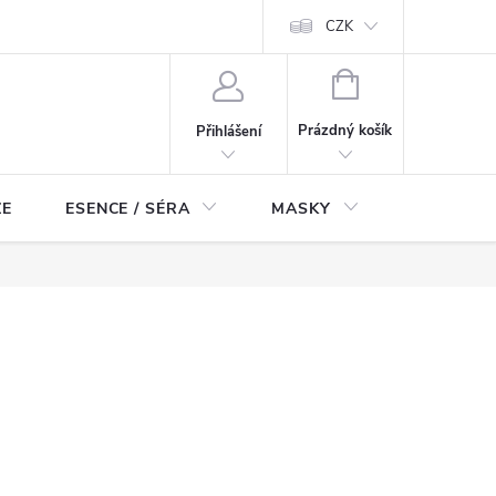
ch údajů
Odstoupení od smlouvy
CZK
NÁKUPNÍ
KOŠÍK
Prázdný košík
Přihlášení
ZE
ESENCE / SÉRA
MASKY
KOSMETI