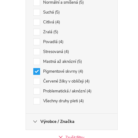
Normální a smíšená
5
Suchá
5
Citlivá
4
Zralá
5
Povadlá
4
Stresovaná
4
Mastná až aknózní
5
Pigmentové skvrny
4
Červené žilky v obličeji
4
Problematická / aknózní
4
Všechny druhy pleti
4
Výrobce / Značka
Zrušit filtry