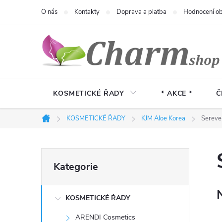
Přejít
O nás
Kontakty
Doprava a platba
Hodnocení o
na
obsah
KOSMETICKÉ ŘADY
* AKCE *
Č
KOSMETICKÉ ŘADY
KJM Aloe Korea
Sereve
Domů
P
Přeskočit
Kategorie
kategorie
o
KOSMETICKÉ ŘADY
s
ARENDI Cosmetics