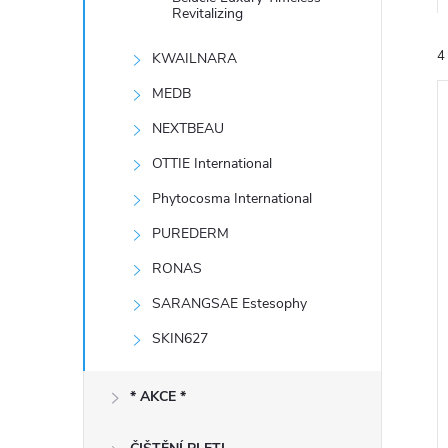
e
Revitalizing
4
KWAILNARA
l
MEDB
NEXTBEAU
OTTIE International
Phytocosma International
í
PUREDERM
i
RONAS
SARANGSAE Estesophy
SKIN627
* AKCE *