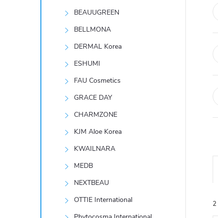
t
BEAUUGREEN
r
BELLMONA
DERMAL Korea
a
ESHUMI
n
FAU Cosmetics
GRACE DAY
n
CHARMZONE
í
KJM Aloe Korea
KWAILNARA
p
MEDB
a
NEXTBEAU
n
OTTIE International
2
Phytocosma International