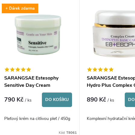
V
+ Dárek zdarma
e
ý
n
p
p
s
r
p
SARANGSAE Estesophy
SARANGSAE Esteso
o
Sensitive Day Cream
Hydro Plus Complex
r
790 Kč
890 Kč
d
DO KOŠÍKU
DO
/ ks
/ ks
o
u
Pleťový krém na citlivou pleť / 450g
Komplexní hydratační k
d
k
Kód:
T8061