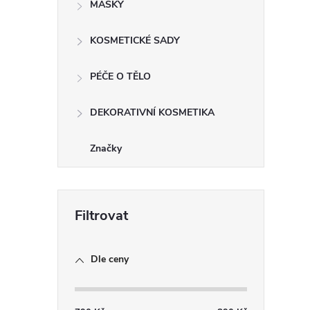
MASKY
KOSMETICKÉ SADY
PÉČE O TĚLO
DEKORATIVNÍ KOSMETIKA
Značky
i
Dle ceny