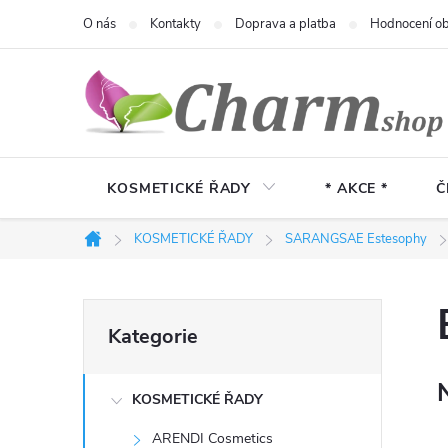
Přejít
O nás
Kontakty
Doprava a platba
Hodnocení o
na
obsah
KOSMETICKÉ ŘADY
* AKCE *
Č
KOSMETICKÉ ŘADY
SARANGSAE Estesophy
Domů
P
Přeskočit
Kategorie
kategorie
o
KOSMETICKÉ ŘADY
s
ARENDI Cosmetics