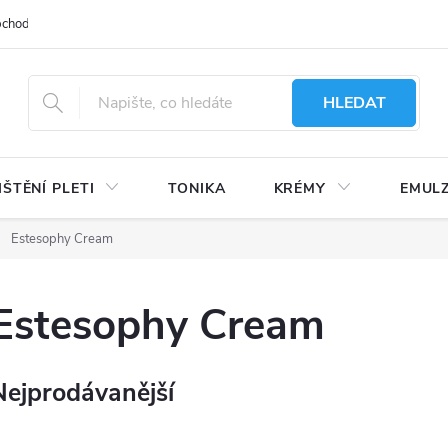
bchodu
Moje objednávka
Obchodní podmínky
Ochrana osobní
HLEDAT
IŠTĚNÍ PLETI
TONIKA
KRÉMY
EMUL
Estesophy Cream
Estesophy Cream
Nejprodávanější