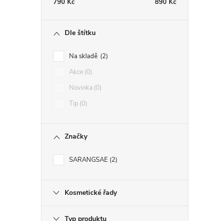
790
Kč
890
Kč
Dle štítku
Na skladě
2
Akce
0
Novinka
0
Tip
0
Značky
SARANGSAE
2
Kosmetické řady
Typ produktu