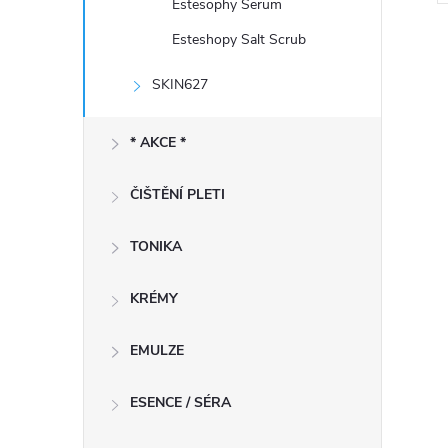
Estesophy Serum
Esteshopy Salt Scrub
SKIN627
* AKCE *
l
ČIŠTĚNÍ PLETI
TONIKA
KRÉMY
í
EMULZE
ESENCE / SÉRA
r