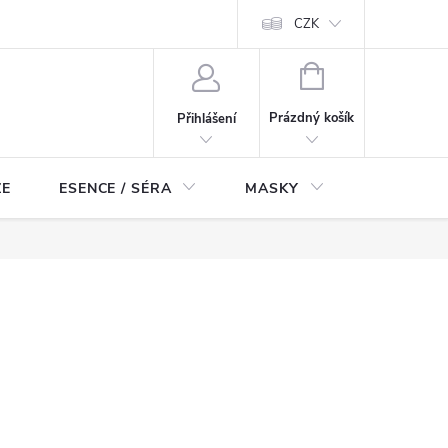
ch údajů
Odstoupení od smlouvy
CZK
NÁKUPNÍ
KOŠÍK
Prázdný košík
Přihlášení
ZE
ESENCE / SÉRA
MASKY
KOSMETI