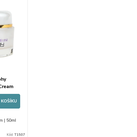
phy
 Cream
 KOŠÍKU
rém | 50ml
Kód:
T1507