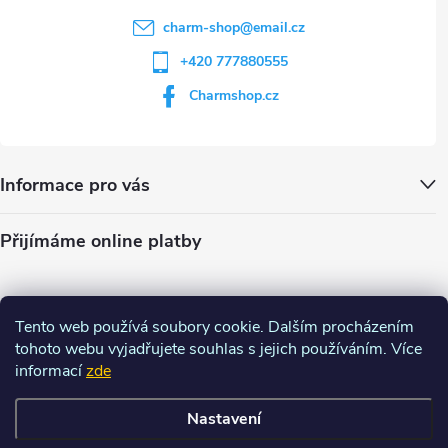
charm-shop
@
email.cz
+420 777880555
Charmshop.cz
Informace pro vás
Přijímáme online platby
Tento web používá soubory cookie. Dalším procházením
tohoto webu vyjadřujete souhlas s jejich používáním. Více
informací
zde
Nastavení
Copyright 2026
Charm-shop.cz
. Všechna práva vyhrazena.
Upravit