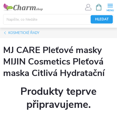
Přejít
NÁKUPNÍ
KOŠÍK
na
obsah
HLEDAT
KOSMETICKÉ ŘADY
MJ CARE Pleťové masky
MIJIN Cosmetics Pleťová
maska Citlivá Hydratační
Produkty teprve
připravujeme.