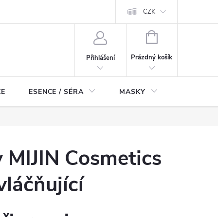
ch údajů
Odstoupení od smlouvy
CZK
NÁKUPNÍ
KOŠÍK
Prázdný košík
Přihlášení
ZE
ESENCE / SÉRA
MASKY
KOSMETI
 MIJIN Cosmetics
láčňující