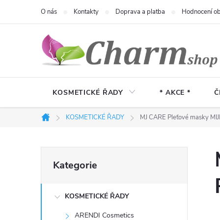
Přejít
O nás
Kontakty
Doprava a platba
Hodnocení o
na
obsah
KOSMETICKÉ ŘADY
* AKCE *
Č
KOSMETICKÉ ŘADY
MJ CARE Pleťové masky MIJIN
Domů
P
Přeskočit
Kategorie
kategorie
o
KOSMETICKÉ ŘADY
s
ARENDI Cosmetics