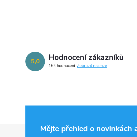
Hodnocení zákazníků
5,0
164 hodnocení
Zobrazit recenze
Z
Mějte přehled o novinkách