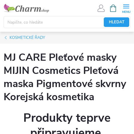
Přejít
NÁKUPNÍ
KOŠÍK
na
obsah
HLEDAT
KOSMETICKÉ ŘADY
MJ CARE Pleťové masky
MIJIN Cosmetics Pleťová
maska Pigmentové skvrny
Korejská kosmetika
Produkty teprve
připravujeme.