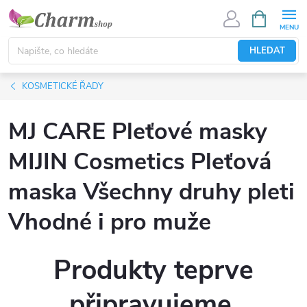
Přejít
NÁKUPNÍ
KOŠÍK
na
obsah
HLEDAT
KOSMETICKÉ ŘADY
MJ CARE Pleťové masky
MIJIN Cosmetics Pleťová
maska Všechny druhy pleti
Vhodné i pro muže
Produkty teprve
připravujeme.