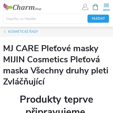
Přejít
NÁKUPNÍ
KOŠÍK
na
obsah
HLEDAT
KOSMETICKÉ ŘADY
MJ CARE Pleťové masky
MIJIN Cosmetics Pleťová
maska Všechny druhy pleti
Zvláčňující
Produkty teprve
připravujeme.