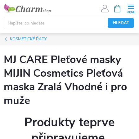
Přejít
NÁKUPNÍ
KOŠÍK
na
obsah
HLEDAT
KOSMETICKÉ ŘADY
MJ CARE Pleťové masky
MIJIN Cosmetics Pleťová
maska Zralá Vhodné i pro
muže
Produkty teprve
připravujeme.