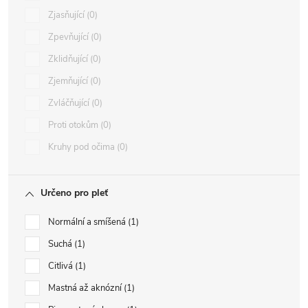
Zjasňující
0
Zpevňující
0
Zklidňující
0
Zjemňující
0
Zvláčňující
0
Proti otokům
0
Kruhy pod očima
0
Určeno pro pleť
Normální a smíšená
1
Suchá
1
Citlivá
1
Mastná až aknózní
1