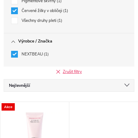
Pigmentové skvrny
1
Červené žilky v obličeji
1
Všechny druhy pleti
1
Výrobce / Značka
NEXTBEAU
1
Zrušit filtry
Ř
Nejlevnější
a
Nejdražší
V
Akce
Nejprodávanější
z
ý
Abecedně
e