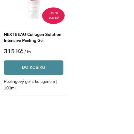
p
n
i
–10 %
350 Kč
í
s
p
NEXTBEAU Collagen Solution
Intensive Peeling Gel
p
r
315 Kč
/ ks
r
o
DO KOŠÍKU
o
d
Peelingový gel s kolagenem |
d
100ml
u
u
k
O
k
v
t