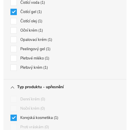
Čistící voda
1
Čistící gel
1
Čistící olej
1
Oční krém
1
Opalovací krém
1
Peelingový gel
1
Pleťové mléko
1
Pleťový krém
1
Typ produktu - upřesnění
Denní krém
0
Noční krém
0
Korejská kosmetika
1
Proti vráskám
0