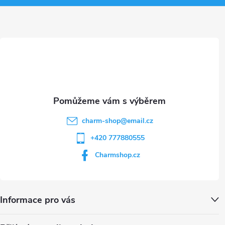
v
a
ý
t
p
i
í
s
u
charm-shop
@
email.cz
+420 777880555
Charmshop.cz
Informace pro vás