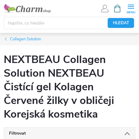
Přejít
NÁKUPNÍ
KOŠÍK
na
obsah
HLEDAT
Collagen Solution
NEXTBEAU Collagen
Solution NEXTBEAU
Čistící gel Kolagen
Červené žilky v obličeji
Korejská kosmetika
Filtrovat