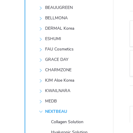
t
BEAUUGREEN
r
BELLMONA
DERMAL Korea
a
ESHUMI
n
FAU Cosmetics
GRACE DAY
n
CHARMZONE
í
KJM Aloe Korea
KWAILNARA
p
MEDB
a
NEXTBEAU
n
Collagen Solution
Hyaluronic Solution