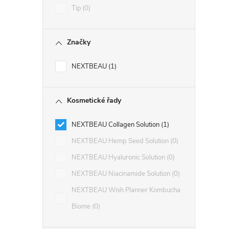
Tip
0
Značky
NEXTBEAU
1
Kosmetické řady
NEXTBEAU Collagen Solution
1
NEXTBEAU Hemp Seed Solution
0
NEXTBEAU Hyaluronic Solution
0
NEXTBEAU Niacinamide Solution
0
NEXTBEAU Wish Planner Kombucha
Biome
0