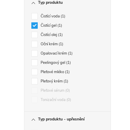
Typ produktu
Čistící voda
1
Čistící gel
1
Čistící olej
1
Oční krém
1
Opalovací krém
1
Peelingový gel
1
Pleťové mléko
1
Pleťový krém
1
Pleťové sérum
0
Tonizační voda
0
Typ produktu - upřesnění