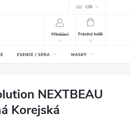
ch údajů
Odstoupení od smlouvy
CZK
NÁKUPNÍ
KOŠÍK
Prázdný košík
Přihlášení
ZE
ESENCE / SÉRA
MASKY
KOSMETI
olution NEXTBEAU
há Korejská