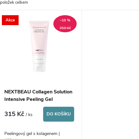
položek celkem
z
V
Akce
e
–10 %
ý
350 Kč
n
p
p
s
r
p
NEXTBEAU Collagen Solution
o
Intensive Peeling Gel
r
315 Kč
d
DO KOŠÍKU
/ ks
o
u
Peelingový gel s kolagenem |