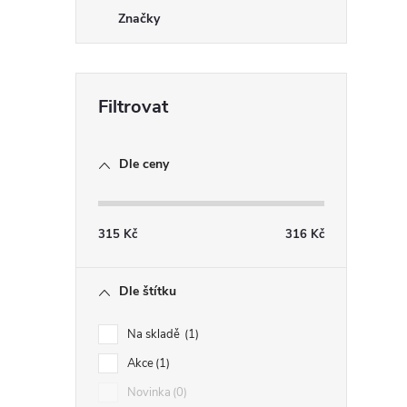
r
Značky
Dle ceny
315
Kč
316
Kč
i
Dle štítku
Na skladě
1
Akce
1
Novinka
0