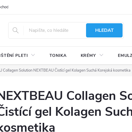
bchodu
Moje objednávka
Obchodní podmínky
Ochrana osobní
HLEDAT
IŠTĚNÍ PLETI
TONIKA
KRÉMY
EMUL
Collagen Solution NEXTBEAU Čistící gel Kolagen Suchá Korejská kosmetika
NEXTBEAU Collagen S
Čistící gel Kolagen Suc
kosmetika