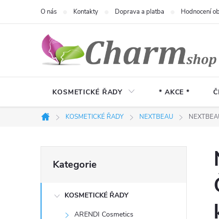
Přejít
O nás
Kontakty
Doprava a platba
Hodnocení o
na
obsah
KOSMETICKÉ ŘADY
* AKCE *
Č
KOSMETICKÉ ŘADY
NEXTBEAU
NEXTBEAU 
Domů
P
Přeskočit
Kategorie
kategorie
o
KOSMETICKÉ ŘADY
s
ARENDI Cosmetics