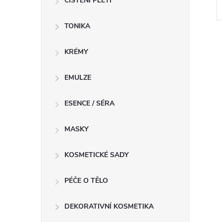
ČIŠTĚNÍ PLETI
TONIKA
KRÉMY
EMULZE
l
ESENCE / SÉRA
MASKY
KOSMETICKÉ SADY
PÉČE O TĚLO
í
DEKORATIVNÍ KOSMETIKA