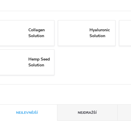
Collagen
Hyaluronic
Solution
Solution
Hemp Seed
Solution
Ř
NEJLEVNĚJŠÍ
NEJDRAŽŠÍ
a