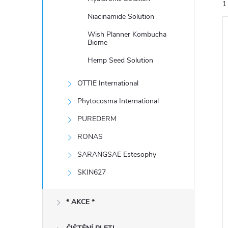
1
e
Niacinamide Solution
l
Wish Planner Kombucha
Biome
Hemp Seed Solution
OTTIE International
í
i
Phytocosma International
PUREDERM
RONAS
SARANGSAE Estesophy
SKIN627
* AKCE *