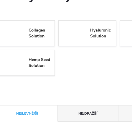
Collagen
Hyaluronic
Solution
Solution
Hemp Seed
Solution
Ř
NEJLEVNĚJŠÍ
NEJDRAŽŠÍ
a