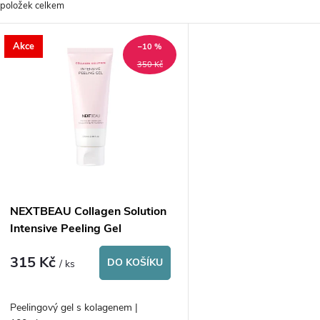
položek celkem
z
V
Akce
e
–10 %
ý
350 Kč
n
p
p
s
r
p
NEXTBEAU Collagen Solution
o
Intensive Peeling Gel
r
315 Kč
d
DO KOŠÍKU
/ ks
o
u
Peelingový gel s kolagenem |