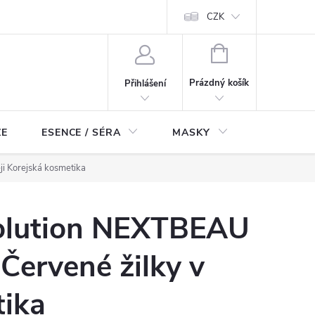
ch údajů
Odstoupení od smlouvy
CZK
NÁKUPNÍ
KOŠÍK
Prázdný košík
Přihlášení
ZE
ESENCE / SÉRA
MASKY
KOSMETI
i Korejská kosmetika
olution NEXTBEAU
Červené žilky v
tika