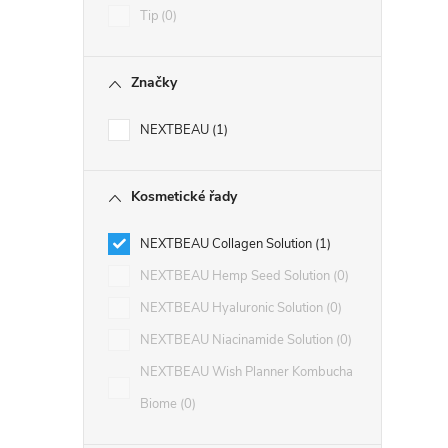
Tip
0
Značky
NEXTBEAU
1
Kosmetické řady
NEXTBEAU Collagen Solution
1
NEXTBEAU Hemp Seed Solution
0
NEXTBEAU Hyaluronic Solution
0
NEXTBEAU Niacinamide Solution
0
NEXTBEAU Wish Planner Kombucha
Biome
0