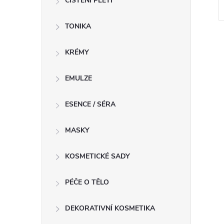
ČIŠTĚNÍ PLETI
TONIKA
KRÉMY
EMULZE
l
ESENCE / SÉRA
MASKY
KOSMETICKÉ SADY
PÉČE O TĚLO
í
DEKORATIVNÍ KOSMETIKA