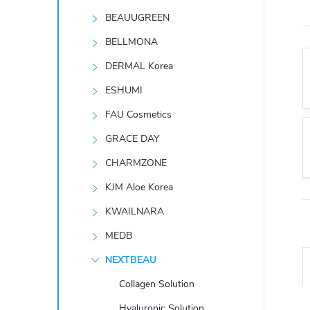
t
BEAUUGREEN
r
BELLMONA
DERMAL Korea
a
ESHUMI
n
FAU Cosmetics
GRACE DAY
n
CHARMZONE
í
KJM Aloe Korea
KWAILNARA
p
MEDB
a
NEXTBEAU
n
Collagen Solution
Hyaluronic Solution