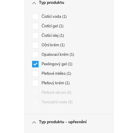
Typ produktu
Čistící voda
1
Čistící gel
1
Čistící olej
1
Oční krém
1
Opalovací krém
1
Peelingový gel
1
Pleťové mléko
1
Pleťový krém
1
Pleťové sérum
0
Tonizační voda
0
Typ produktu - upřesnění