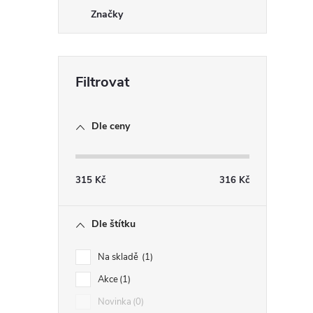
r
Značky
Dle ceny
315
Kč
316
Kč
i
Dle štítku
Na skladě
1
Akce
1
Novinka
0