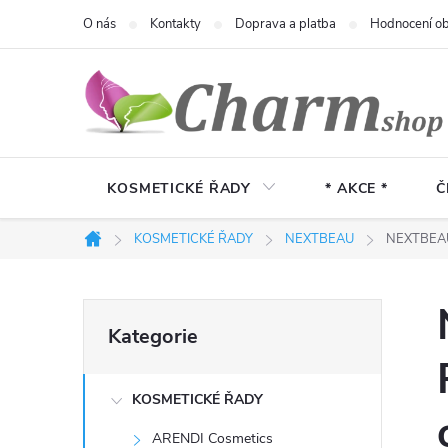
Přejít
O nás
Kontakty
Doprava a platba
Hodnocení o
na
obsah
KOSMETICKÉ ŘADY
* AKCE *
Č
KOSMETICKÉ ŘADY
NEXTBEAU
NEXTBEAU C
Domů
P
Přeskočit
Kategorie
kategorie
o
KOSMETICKÉ ŘADY
s
ARENDI Cosmetics