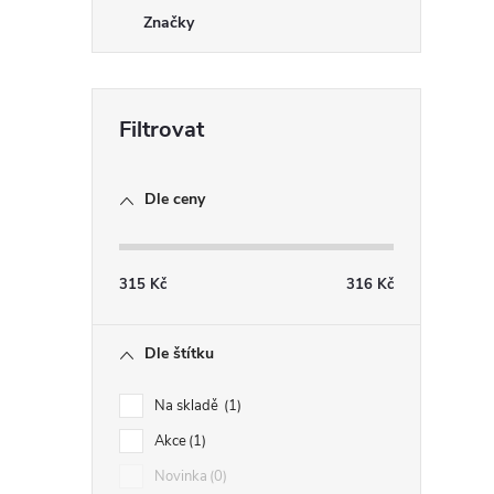
i
Značky
Dle ceny
315
Kč
316
Kč
Dle štítku
Na skladě
1
Akce
1
Novinka
0