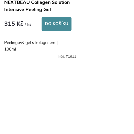
p
NEXTBEAU Collagen Solution
o
Intensive Peeling Gel
r
315 Kč
d
DO KOŠÍKU
/ ks
o
u
Peelingový gel s kolagenem |
d
100ml
k
Kód:
T1611
u
t
k
O
ů
t
v
ů
á
d