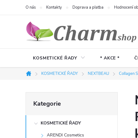
Přejít
O nás
Kontakty
Doprava a platba
Hodnocení o
na
obsah
KOSMETICKÉ ŘADY
* AKCE *
Č
KOSMETICKÉ ŘADY
NEXTBEAU
Collagen S
Domů
P
Přeskočit
Kategorie
kategorie
o
KOSMETICKÉ ŘADY
s
ARENDI Cosmetics