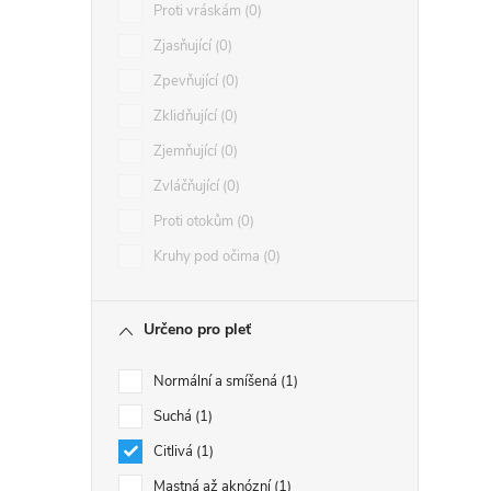
Proti vráskám
0
Zjasňující
0
Zpevňující
0
Zklidňující
0
Zjemňující
0
Zvláčňující
0
Proti otokům
0
Kruhy pod očima
0
Určeno pro pleť
Normální a smíšená
1
Suchá
1
Citlivá
1
Mastná až aknózní
1