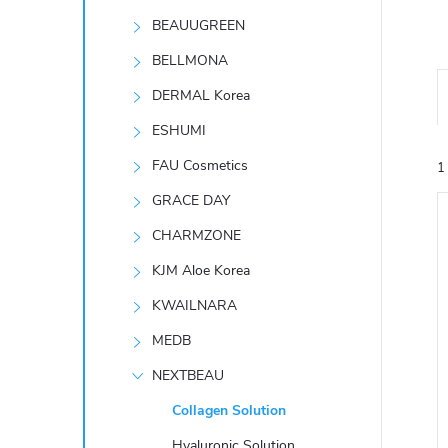
t
BEAUUGREEN
r
BELLMONA
DERMAL Korea
a
ESHUMI
n
FAU Cosmetics
1
GRACE DAY
n
CHARMZONE
í
KJM Aloe Korea
KWAILNARA
p
í
MEDB
i
a
NEXTBEAU
n
Collagen Solution
Hyaluronic Solution