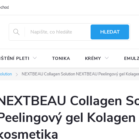
bchodu
Moje objednávka
Obchodní podmínky
Ochrana osobní
HLEDAT
IŠTĚNÍ PLETI
TONIKA
KRÉMY
EMUL
olution
NEXTBEAU Collagen Solution NEXTBEAU Peelingový gel Kolagen 
NEXTBEAU Collagen S
Peelingový gel Kolagen 
kosmetika