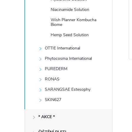
e
Niacinamide Solution
l
Wish Planner Kombucha
Biome
Hemp Seed Solution
OTTIE International
Phytocosma International
PUREDERM
RONAS
SARANGSAE Estesophy
SKIN627
l
* AKCE *