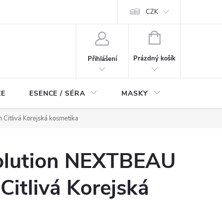
ch údajů
Odstoupení od smlouvy
CZK
NÁKUPNÍ
KOŠÍK
Prázdný košík
Přihlášení
ZE
ESENCE / SÉRA
MASKY
KOSMETI
Citlivá Korejská kosmetika
olution NEXTBEAU
Citlivá Korejská