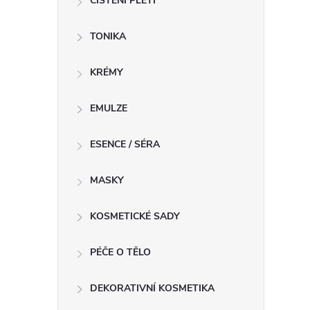
ČIŠTĚNÍ PLETI
TONIKA
í
KRÉMY
EMULZE
r
ESENCE / SÉRA
MASKY
KOSMETICKÉ SADY
PÉČE O TĚLO
DEKORATIVNÍ KOSMETIKA