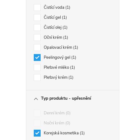
Čistící voda
1
Čistící gel
1
Čistící olej
1
Oční krém
1
Opalovací krém
1
Peelingový gel
1
Pleťové mléko
1
Pleťový krém
1
Typ produktu - upřesnění
Denní krém
0
Noční krém
0
Korejská kosmetika
1