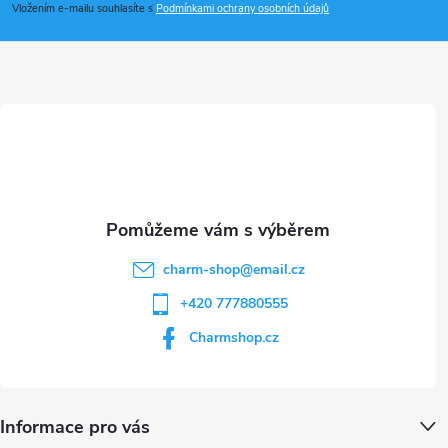
p
Vložením e-mailu souhlasíte s
Podmínkami ochrany osobních údajů
v
a
ý
t
p
i
í
s
u
charm-shop
@
email.cz
+420 777880555
Charmshop.cz
Informace pro vás