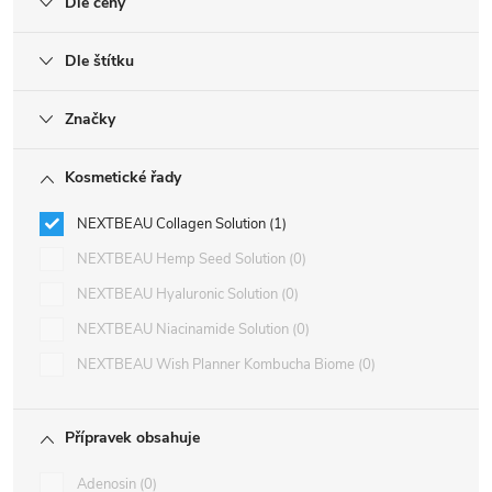
Dle ceny
Dle štítku
Značky
Kosmetické řady
NEXTBEAU Collagen Solution
1
NEXTBEAU Hemp Seed Solution
0
NEXTBEAU Hyaluronic Solution
0
NEXTBEAU Niacinamide Solution
0
NEXTBEAU Wish Planner Kombucha Biome
0
Přípravek obsahuje
Adenosin
0