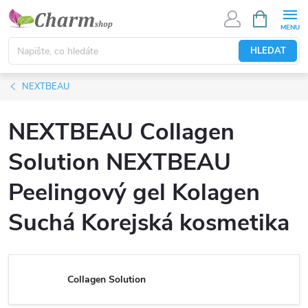
Přejít
NÁKUPNÍ
KOŠÍK
na
obsah
HLEDAT
NEXTBEAU
NEXTBEAU Collagen
Solution NEXTBEAU
Peelingový gel Kolagen
Suchá Korejská kosmetika
Collagen Solution