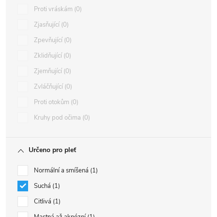
Proti vráskám
0
Zjasňující
0
Zpevňující
0
Zklidňující
0
Zjemňující
0
Zvláčňující
0
Proti otokům
0
Kruhy pod očima
0
Určeno pro pleť
Normální a smíšená
1
Suchá
1
Citlivá
1