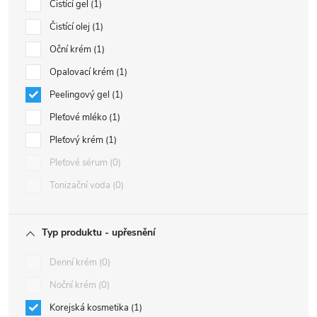
Čistící gel
1
Čistící olej
1
Oční krém
1
Opalovací krém
1
Peelingový gel
1
Pleťové mléko
1
Pleťový krém
1
Pleťové sérum
0
Tonizační voda
0
Typ produktu - upřesnění
Denní krém
0
Noční krém
0
Korejská kosmetika
1