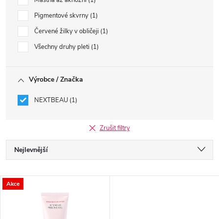
Mastná až aknózní
1
Pigmentové skvrny
1
Červené žilky v obličeji
1
Všechny druhy pleti
1
Výrobce / Značka
NEXTBEAU
1
Zrušit filtry
Ř
Nejlevnější
a
Nejdražší
V
Akce
Nejprodávanější
z
ý
Abecedně