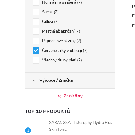
Normální a smíšená
7
p
í
Suchá
7
m
Citlivá
7
m
r
Mastná až aknózní
7
Pigmentové skvrny
7
Červené žilky v obličeji
7
Všechny druhy pleti
7
Výrobce / Značka
Zrušit filtry
TOP 10 PRODUKTŮ
i
SARANGSAE Estesophy Hydro Plus
Skin Tonic