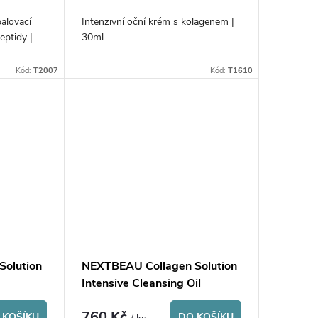
alovací
Intenzivní oční krém s kolagenem |
eptidy |
30ml
Kód:
T2007
Kód:
T1610
Solution
NEXTBEAU Collagen Solution
Intensive Cleansing Oil
760 Kč
 KOŠÍKU
DO KOŠÍKU