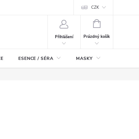
ch údajů
Odstoupení od smlouvy
CZK
NÁKUPNÍ
KOŠÍK
Prázdný košík
Přihlášení
ZE
ESENCE / SÉRA
MASKY
KOSMETI