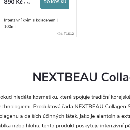
890 Kč
DO KOŠÍKU
/ ks
Intenzivní krém s kolagenem |
100ml
Kód:
T1612
O
v
NEXTBEAU Collag
á
okud hledáte kosmetiku, která spojuje tradiční korejs
d
echnologiemi, Produktová řada NEXTBEAU Collagen So
a
olagenu a dalších účinných látek, jako je alantoin a e
ablka nebo hlohu, tento produkt poskytuje intenzivní p
c