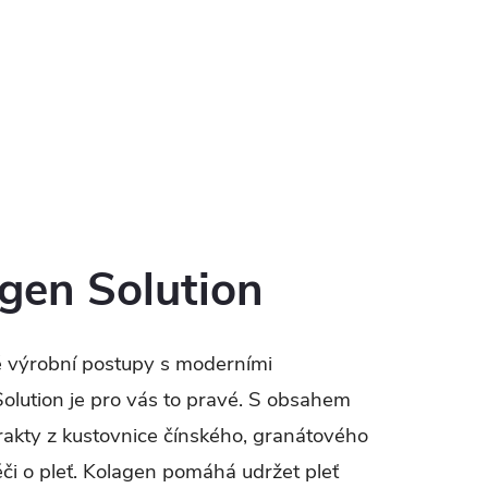
en Solution
ké výrobní postupy s moderními
lution je pro vás to pravé. S obsahem
xtrakty z kustovnice čínského, granátového
éči o pleť. Kolagen pomáhá udržet pleť