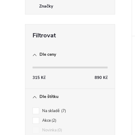
Značky
Dle ceny
315
Kč
890
Kč
Dle štítku
Na skladě
7
Akce
2
Novinka
0