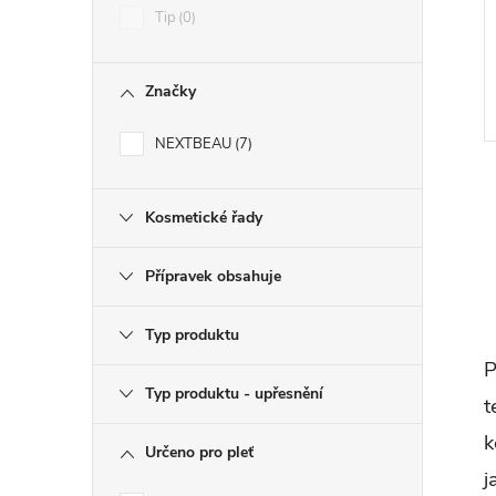
Tip
0
Značky
NEXTBEAU
7
Kosmetické řady
Přípravek obsahuje
l
Typ produktu
P
Typ produktu - upřesnění
t
k
Určeno pro pleť
j