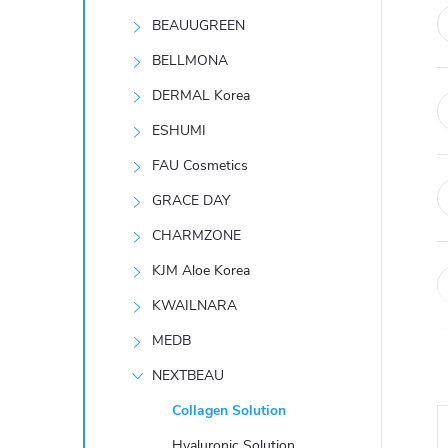
t
BEAUUGREEN
r
BELLMONA
DERMAL Korea
a
ESHUMI
n
FAU Cosmetics
GRACE DAY
n
CHARMZONE
í
KJM Aloe Korea
KWAILNARA
p
MEDB
a
NEXTBEAU
n
Collagen Solution
Hyaluronic Solution