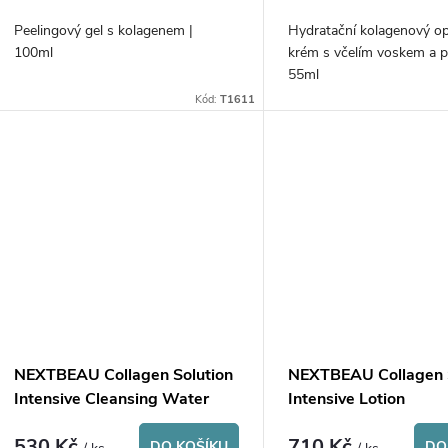
o
u
Peelingový gel s kolagenem |
Hydratační kolagenový op
d
100ml
krém s včelím voskem a p
k
55ml
u
Kód:
T1611
t
k
ů
t
ů
NEXTBEAU Collagen Solution
NEXTBEAU Collagen 
Intensive Cleansing Water
Intensive Lotion
530 Kč
710 Kč
DO KOŠÍKU
DO