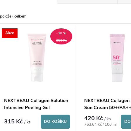
a
položek celkem
z
V
Akce
e
–10 %
ý
350 Kč
n
p
p
s
r
p
NEXTBEAU Collagen Solution
NEXTBEAU Collagen 
o
Intensive Peeling Gel
Sun Cream 50+/PA+
r
420 Kč
/ ks
315 Kč
d
DO KOŠÍKU
DO
/ ks
Měrná
763,64 Kč / 100 ml
cena: