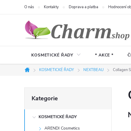
Přejít
O nás
Kontakty
Doprava a platba
Hodnocení o
na
obsah
KOSMETICKÉ ŘADY
* AKCE *
Č
KOSMETICKÉ ŘADY
NEXTBEAU
Collagen S
Domů
P
Přeskočit
Kategorie
kategorie
o
KOSMETICKÉ ŘADY
s
ARENDI Cosmetics