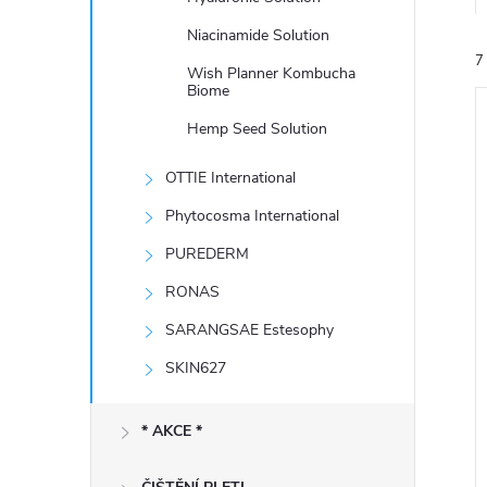
e
Niacinamide Solution
7
l
Wish Planner Kombucha
Biome
Hemp Seed Solution
OTTIE International
Phytocosma International
í
PUREDERM
i
RONAS
SARANGSAE Estesophy
SKIN627
* AKCE *