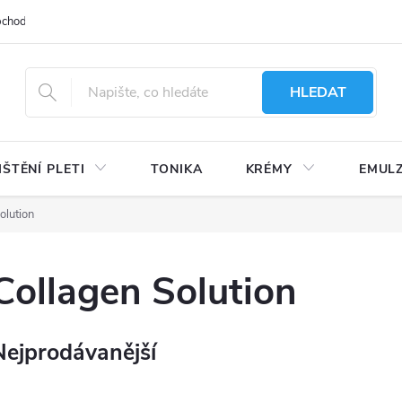
bchodu
Moje objednávka
Obchodní podmínky
Ochrana osobní
HLEDAT
IŠTĚNÍ PLETI
TONIKA
KRÉMY
EMUL
olution
Collagen Solution
Nejprodávanější