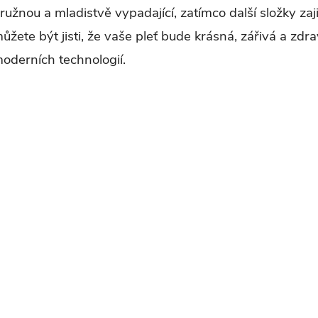
ružnou a mladistvě vypadající, zatímco další složky zaj
ůžete být jisti, že vaše pleť bude krásná, zářivá a zdr
p
oderních technologií.
v
k
y
v
ý
p
s