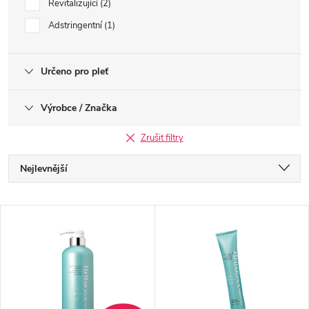
Revitalizující
2
Adstringentní
1
Určeno pro pleť
Výrobce / Značka
Zrušit filtry
Ř
Nejlevnější
a
Nejdražší
V
Nejprodávanější
z
ý
Abecedně
e
p
n