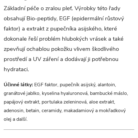
d
Základní péče o zralou pleť. Výrobky této řady
a
obsahují Bio-peptidy, EGF (epidermální růstový
c
faktor) a extrakt z pupečníka asijského, které
í
dokonale řeší problém hlubokých vrásek a také
zpevňují ochablou pokožku vlivem škodlivého
p
prostředí a UV záření a dodávají ji potřebnou
r
hydrataci.
v
Účinné látky:
EGF faktor, pupečník asijský, alantoin,
k
granátové jablko, kyselina hyaluronová, bambucké máslo,
y
papájový extrakt, portulaka zeleninová, aloe extrakt,
adenosin, betain, ceramidy, makadamiový a mokřadkový
v
olej a další.
ý