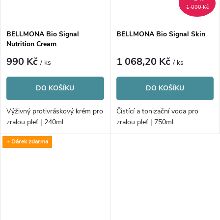
1 090 Kč
BELLMONA Bio Signal
BELLMONA Bio Signal Skin
Nutrition Cream
990 Kč
1 068,20 Kč
/ ks
/ ks
DO KOŠÍKU
DO KOŠÍKU
Výživný protivráskový krém pro
Čistící a tonizační voda pro
zralou pleť | 240ml
zralou pleť | 750ml
+ Dárek zdarma