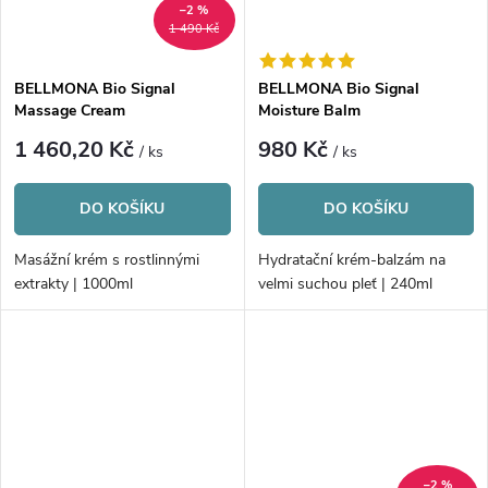
–2 %
1 490 Kč
BELLMONA Bio Signal
BELLMONA Bio Signal
Massage Cream
Moisture Balm
1 460,20 Kč
980 Kč
/ ks
/ ks
DO KOŠÍKU
DO KOŠÍKU
Masážní krém s rostlinnými
Hydratační krém-balzám na
extrakty | 1000ml
velmi suchou pleť | 240ml
–2 %