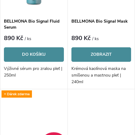
ů
ů
BELLMONA Bio Signal Fluid
BELLMONA Bio Signal Mask
Serum
890 Kč
890 Kč
/ ks
/ ks
DO KOŠÍKU
ZOBRAZIT
Výživné sérum pro zralou pleť |
Krémová kaolínová maska na
250ml
smíšenou a mastnou pleť |
240ml
+ Dárek zdarma