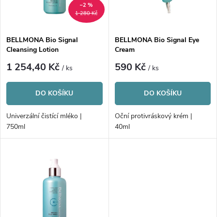
i
–2 %
1 280 Kč
í
s
p
BELLMONA Bio Signal
BELLMONA Bio Signal Eye
Cleansing Lotion
Cream
p
r
1 254,40 Kč
590 Kč
/ ks
/ ks
r
o
DO KOŠÍKU
DO KOŠÍKU
o
d
Univerzální čistící mléko |
Oční protivráskový krém |
d
750ml
40ml
u
u
k
k
t
t