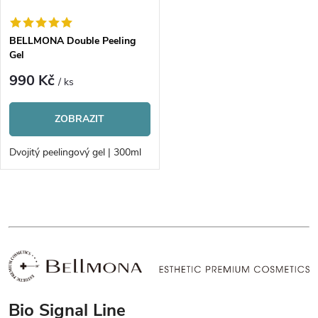
BELLMONA Double Peeling
Gel
990 Kč
/ ks
ZOBRAZIT
Dvojitý peelingový gel | 300ml
O
v
l
á
Bio Signal Line