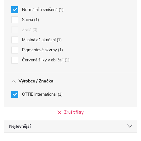
Normální a smíšená
1
Suchá
1
Zralá
0
Mastná až aknózní
1
Pigmentové skvrny
1
Červené žilky v obličeji
1
Výrobce / Značka
OTTIE International
1
Zrušit filtry
Ř
Nejlevnější
Nejdražší