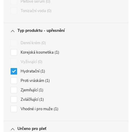
Pleťové sérum
0
Tonizační voda
0
Typ produktu - upřesnění
Denní krém
0
Korejská kosmetika
1
Vyživující
0
Hydratační
1
Proti vráskám
1
Zjemňující
1
Zvláčňující
1
Vhodné i pro muže
1
Určeno pro pleť