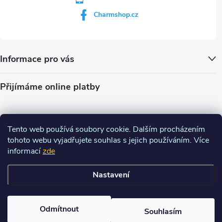
Charmshop.cz
Informace pro vás
Přijímáme online platby
Tento web používá soubory cookie. Dalším procházením
tohoto webu vyjadřujete souhlas s jejich používáním. Více
informací
zde
Nastavení
Copyright 2026
Charm-shop.cz
. Všechna práva vyhrazena.
Upravit
nastavení cookies
Odmítnout
Souhlasím
Vytvořil Shoptet