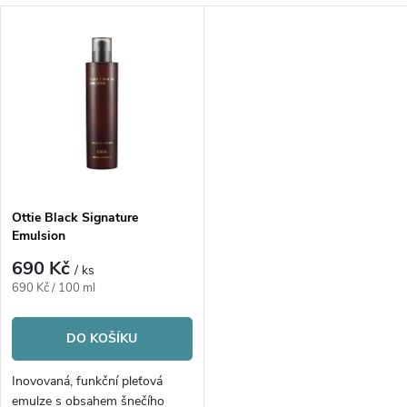
a
V
Nejprodávanější
z
ý
Abecedně
e
p
n
i
í
s
p
Ottie Black Signature
Emulsion
p
r
690 Kč
/ ks
r
Měrná
690 Kč / 100 ml
o
cena:
o
DO KOŠÍKU
d
d
Inovovaná, funkční pleťová
emulze s obsahem šnečího