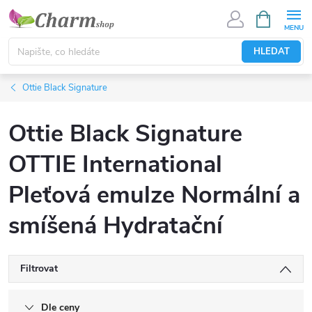
Přejít
NÁKUPNÍ
KOŠÍK
na
obsah
HLEDAT
Ottie Black Signature
Ottie Black Signature
OTTIE International
Pleťová emulze Normální a
smíšená Hydratační
Filtrovat
Dle ceny