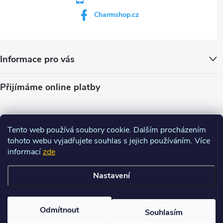
Charmshop.cz
Informace pro vás
Přijímáme online platby
Tento web používá soubory cookie. Dalším procházením
tohoto webu vyjadřujete souhlas s jejich používáním. Více
informací
zde
Nastavení
Copyright 2026
Charm-shop.cz
. Všechna práva vyhrazena.
Upravit
nastavení cookies
Odmítnout
Souhlasím
Vytvořil Shoptet