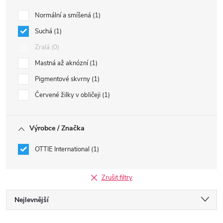
Normální a smíšená
1
Suchá
1
Zralá
0
Mastná až aknózní
1
Pigmentové skvrny
1
Červené žilky v obličeji
1
Výrobce / Značka
OTTIE International
1
Zrušit filtry
Ř
Nejlevnější
Nejdražší