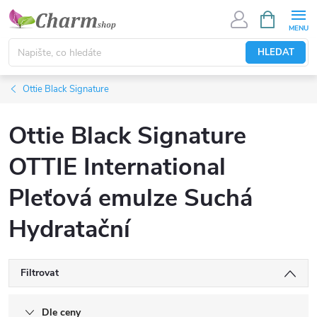
Přejít
NÁKUPNÍ
KOŠÍK
na
obsah
HLEDAT
Ottie Black Signature
Ottie Black Signature
OTTIE International
Pleťová emulze Suchá
Hydratační
Filtrovat
Dle ceny