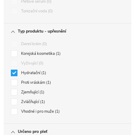
Pleťové sérum
0
Tonizační voda
0
Typ produktu - upřesnění
Denní krém
0
Korejská kosmetika
1
Vyživující
0
Hydratační
1
Proti vráskám
1
Zjemňující
1
Zvláčňující
1
Vhodné i pro muže
1
Určeno pro pleť