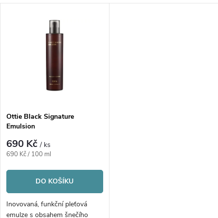
a
V
Nejprodávanější
z
ý
Abecedně
e
p
n
i
í
s
p
Ottie Black Signature
Emulsion
p
r
690 Kč
/ ks
r
Měrná
690 Kč / 100 ml
o
cena:
o
DO KOŠÍKU
d
d
Inovovaná, funkční pleťová
emulze s obsahem šnečího