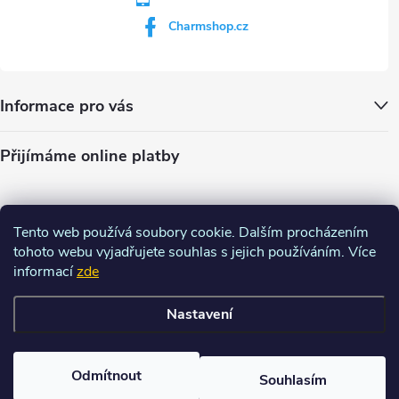
Charmshop.cz
Informace pro vás
Přijímáme online platby
Tento web používá soubory cookie. Dalším procházením
tohoto webu vyjadřujete souhlas s jejich používáním. Více
informací
zde
Nastavení
Copyright 2026
Charm-shop.cz
. Všechna práva vyhrazena.
Upravit
nastavení cookies
Odmítnout
Souhlasím
Vytvořil Shoptet