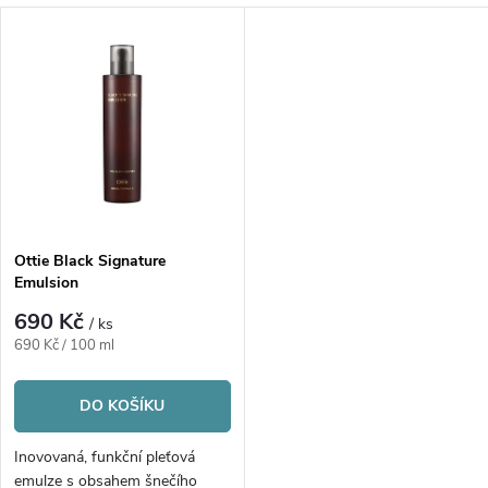
a
V
Nejprodávanější
z
ý
Abecedně
e
p
n
i
í
s
p
Ottie Black Signature
Emulsion
p
r
690 Kč
/ ks
r
Měrná
690 Kč / 100 ml
o
cena:
o
DO KOŠÍKU
d
d
Inovovaná, funkční pleťová
emulze s obsahem šnečího