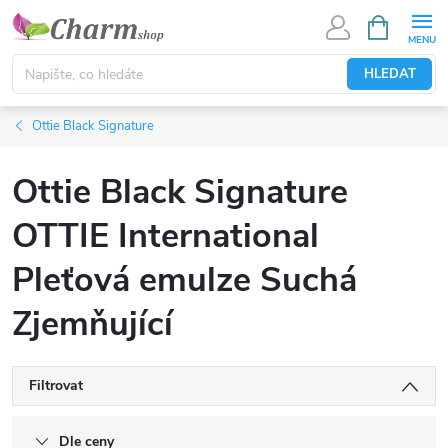
Přejít
NÁKUPNÍ
KOŠÍK
na
obsah
HLEDAT
Ottie Black Signature
Ottie Black Signature
OTTIE International
Pleťová emulze Suchá
Zjemňující
Filtrovat
Dle ceny