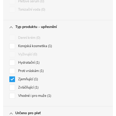
Pleťové sérum
0
Tonizační voda
0
Typ produktu - upřesnění
Denní krém
0
Korejská kosmetika
1
Vyživující
0
Hydratační
1
Proti vráskám
1
Zjemňující
1
Zvláčňující
1
Vhodné i pro muže
1
Určeno pro pleť