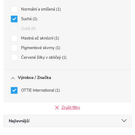
Normální a smíšená
1
Suchá
1
Zralá
0
Mastná až aknózní
1
Pigmentové skvrny
1
Červené žilky v obličeji
1
Výrobce / Značka
OTTIE International
1
Zrušit filtry
Ř
Nejlevnější
Nejdražší