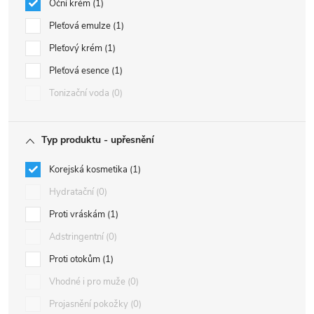
Oční krém
1
Pleťová emulze
1
Pleťový krém
1
Pleťová esence
1
Tonizační voda
0
Typ produktu - upřesnění
Korejská kosmetika
1
Hydratační
0
Proti vráskám
1
Adstringentní
0
Proti otokům
1
Vhodné i pro muže
0
Projasnění pokožky
0