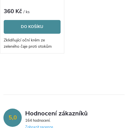
p
p
r
360 Kč
/ ks
r
o
DO KOŠÍKU
o
d
Zklidňující oční krém ze
d
zeleného čaje proti otokům
u
u
k
O
k
v
t
t
l
ů
á
ů
Hodnocení zákazníků
d
5,0
164 hodnocení
a
Zobrazit recenze