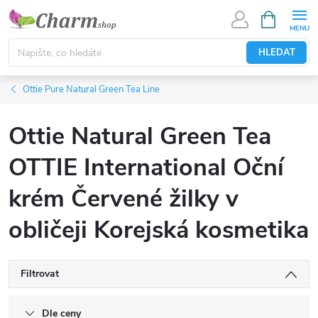
Přejít
NÁKUPNÍ
KOŠÍK
na
obsah
HLEDAT
Ottie Pure Natural Green Tea Line
Ottie Natural Green Tea
OTTIE International Oční
krém Červené žilky v
obličeji Korejská kosmetika
Filtrovat
Dle ceny