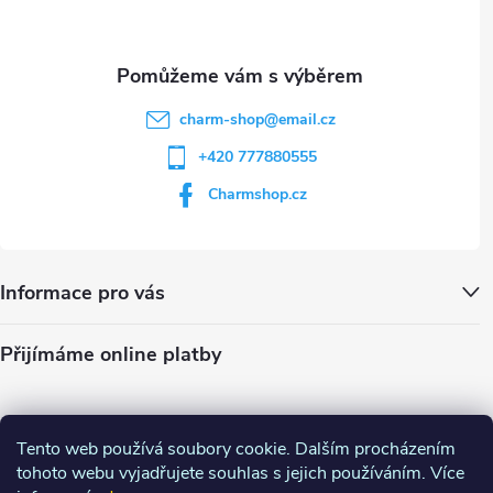
s
u
charm-shop
@
email.cz
+420 777880555
Charmshop.cz
Informace pro vás
Přijímáme online platby
Tento web používá soubory cookie. Dalším procházením
tohoto webu vyjadřujete souhlas s jejich používáním. Více