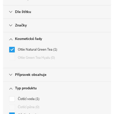
Dle štítku
Značky
Kosmetické řady
Ottie Natural Green Tea
1
Ottie Green Tea Hyalu
0
Přípravek obsahuje
Typ produktu
Čistící voda
1
Čistící pěna
0