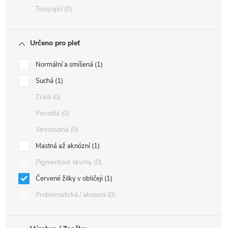
Tonizující
0
Určeno pro pleť
Normální a smíšená
1
Suchá
1
Zralá
0
Povadlá
0
Stresovaná
0
Mastná až aknózní
1
Pigmentové skvrny
0
Červené žilky v obličeji
1
Problematická / aknózní
0