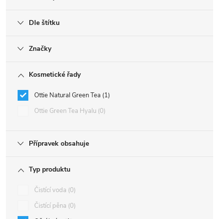
Dle štítku
Značky
Kosmetické řady
Ottie Natural Green Tea
1
Ottie Green Tea Hyalu
0
Přípravek obsahuje
Typ produktu
Čistící voda
0
Čistící pěna
0