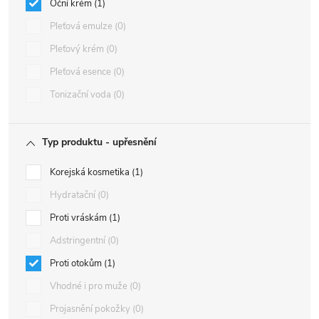
Oční krém
1
Pleťová emulze
0
Pleťový krém
0
Pleťová esence
0
Tonizační voda
0
Typ produktu - upřesnění
Korejská kosmetika
1
Hydratační
0
Proti vráskám
1
Adstringentní
0
Proti otokům
1
Vhodné i pro muže
0
Projasnění pokožky
0