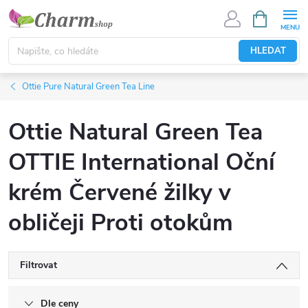
Přejít
NÁKUPNÍ
KOŠÍK
na
obsah
HLEDAT
Ottie Pure Natural Green Tea Line
Ottie Natural Green Tea
OTTIE International Oční
krém Červené žilky v
obličeji Proti otokům
Filtrovat
Dle ceny