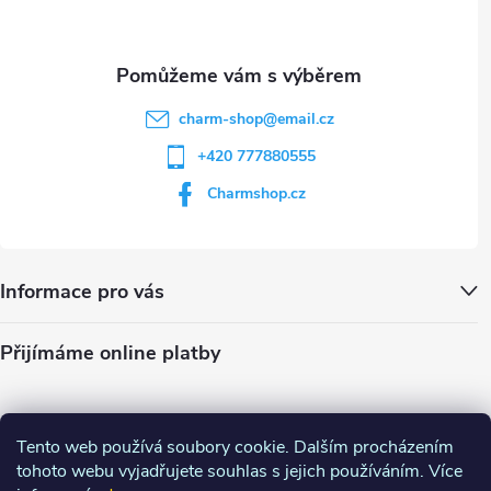
s
u
charm-shop
@
email.cz
+420 777880555
Charmshop.cz
Informace pro vás
Přijímáme online platby
Tento web používá soubory cookie. Dalším procházením
tohoto webu vyjadřujete souhlas s jejich používáním. Více