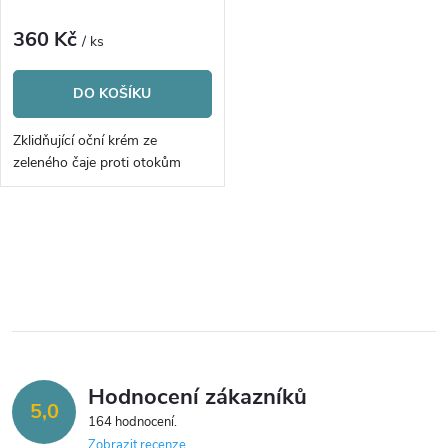
p
p
r
360 Kč
/ ks
r
o
DO KOŠÍKU
o
d
Zklidňující oční krém ze
d
zeleného čaje proti otokům
u
u
k
O
k
v
t
t
l
ů
á
ů
Hodnocení zákazníků
d
5,0
164 hodnocení
a
Zobrazit recenze