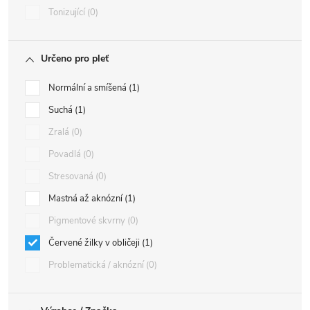
Tonizující
0
Určeno pro pleť
Normální a smíšená
1
Suchá
1
Zralá
0
Povadlá
0
Stresovaná
0
Mastná až aknózní
1
Pigmentové skvrny
0
Červené žilky v obličeji
1
Problematická / aknózní
0