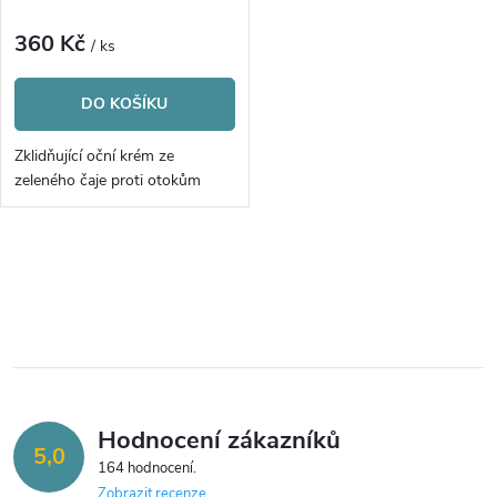
p
p
r
360 Kč
/ ks
r
o
DO KOŠÍKU
o
d
Zklidňující oční krém ze
d
zeleného čaje proti otokům
u
u
k
O
k
v
t
t
l
ů
á
ů
Hodnocení zákazníků
d
5,0
164 hodnocení
a
Zobrazit recenze