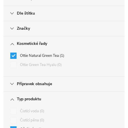
Dle štítku
Značky
Kosmetické řady
Ottie Natural Green Tea
1
Ottie Green Tea Hyalu
0
Přípravek obsahuje
Typ produktu
Čistící voda
0
Čistící pěna
0