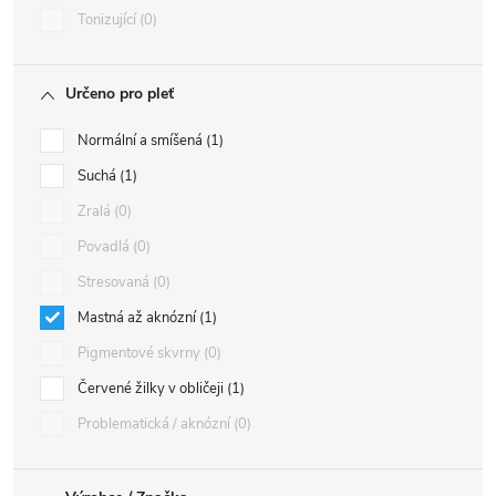
Tonizující
0
Určeno pro pleť
Normální a smíšená
1
Suchá
1
Zralá
0
Povadlá
0
Stresovaná
0
Mastná až aknózní
1
Pigmentové skvrny
0
Červené žilky v obličeji
1
Problematická / aknózní
0