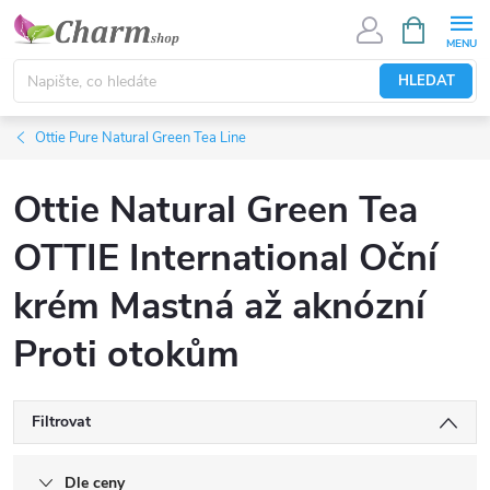
Přejít
NÁKUPNÍ
KOŠÍK
na
obsah
HLEDAT
Ottie Pure Natural Green Tea Line
Ottie Natural Green Tea
OTTIE International Oční
krém Mastná až aknózní
Proti otokům
Filtrovat
Dle ceny