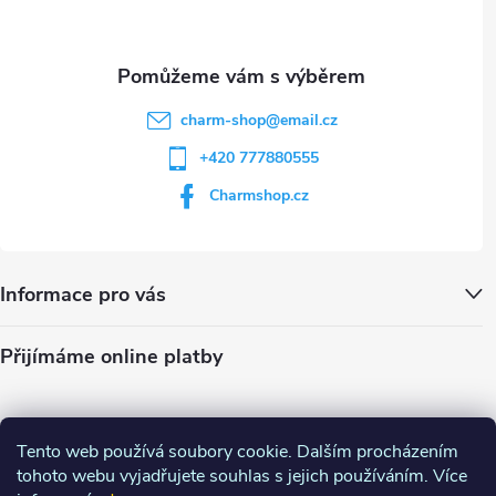
s
u
charm-shop
@
email.cz
+420 777880555
Charmshop.cz
Informace pro vás
Přijímáme online platby
Tento web používá soubory cookie. Dalším procházením
tohoto webu vyjadřujete souhlas s jejich používáním. Více