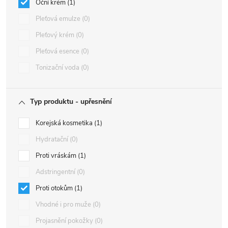
Oční krém
1
Pleťová emulze
0
Pleťový krém
0
Pleťová esence
0
Tonizační voda
0
Typ produktu - upřesnění
Korejská kosmetika
1
Hydratační
0
Proti vráskám
1
Adstringentní
0
Proti otokům
1
Vhodné i pro muže
0
Projasnění pokožky
0