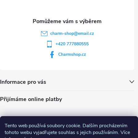
s
u
charm-shop
@
email.cz
+420 777880555
Charmshop.cz
Informace pro vás
Přijímáme online platby
Tento web používá soubory cookie. Dalším procházením
tohoto webu vyjadřujete souhlas s jejich používáním. Více