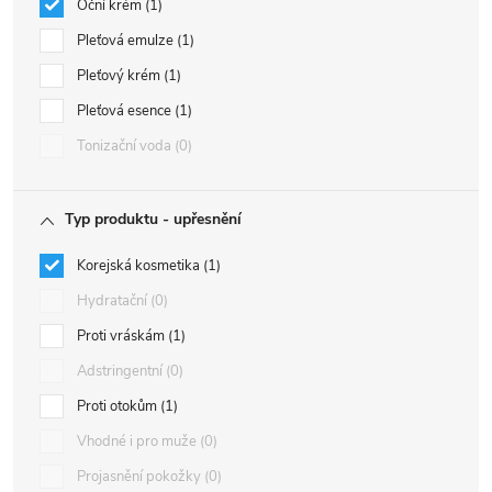
Oční krém
1
Pleťová emulze
1
Pleťový krém
1
Pleťová esence
1
Tonizační voda
0
Typ produktu - upřesnění
Korejská kosmetika
1
Hydratační
0
Proti vráskám
1
Adstringentní
0
Proti otokům
1
Vhodné i pro muže
0
Projasnění pokožky
0