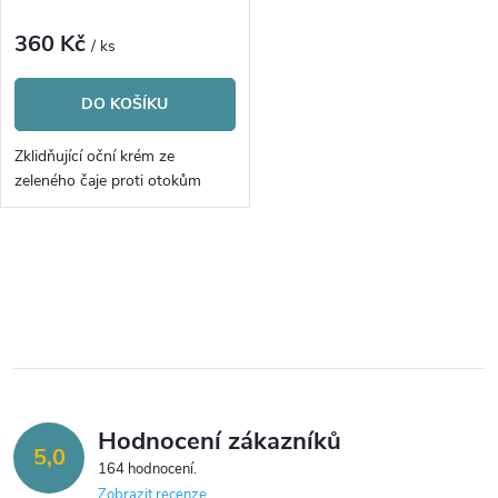
p
p
r
360 Kč
/ ks
r
o
DO KOŠÍKU
o
d
Zklidňující oční krém ze
d
zeleného čaje proti otokům
u
u
k
O
k
v
t
t
l
ů
á
ů
Hodnocení zákazníků
d
5,0
164 hodnocení
a
Zobrazit recenze