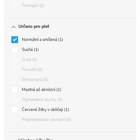
Tonizující
0
Určeno pro pleť
Normální a smíšená
1
Suchá
1
Zralá
0
Povadlá
0
Stresovaná
0
Mastná až aknózní
1
Pigmentové skvrny
0
Červené žilky v obličeji
1
Problematická / aknózní
0