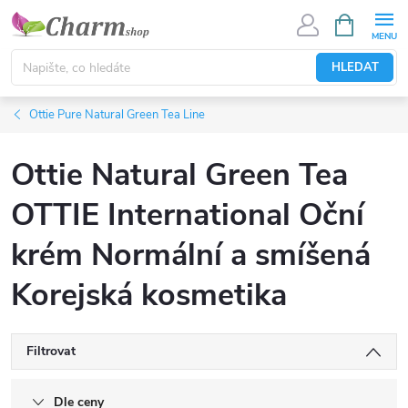
Přejít
NÁKUPNÍ
KOŠÍK
na
obsah
HLEDAT
Ottie Pure Natural Green Tea Line
Ottie Natural Green Tea
OTTIE International Oční
krém Normální a smíšená
Korejská kosmetika
Filtrovat
Dle ceny