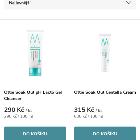
Ř
Nejlevnější
a
Nejdražší
V
Nejprodávanější
z
ý
Abecedně
e
p
n
i
í
s
p
Ottie Soak Out pH Lacto Gel
Ottie Soak Out Centella Cream
Cleanser
p
r
290 Kč
315 Kč
/ ks
/ ks
r
Měrná
Měrná
290 Kč / 100 ml
630 Kč / 100 ml
o
cena:
cena:
o
DO KOŠÍKU
DO KOŠÍKU