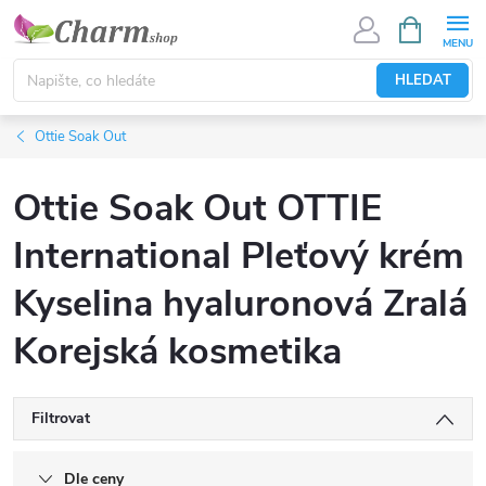
Přejít
NÁKUPNÍ
KOŠÍK
na
obsah
HLEDAT
Ottie Soak Out
Ottie Soak Out OTTIE
International Pleťový krém
Kyselina hyaluronová Zralá
Korejská kosmetika
Filtrovat
Dle ceny