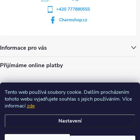
+420 777880555
Charmshop.cz
Informace pro vás
Přijímáme online platby
Tento web používá soubory cookie. Dalším procházením
tohoto webu vyjadřujete souhlas s jejich používáním. Více
informací
zde
Nastavení
Copyright 2026
Charm-shop.cz
. Všechna práva vyhrazena.
Upravit
nastavení cookies