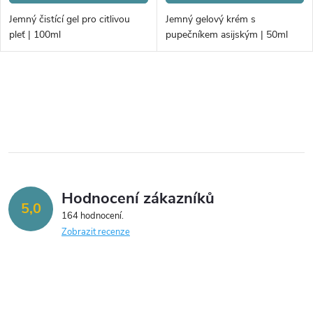
d
d
Jemný čistící gel pro citlivou
Jemný gelový krém s
u
pleť | 100ml
pupečníkem asijským | 50ml
u
k
k
O
t
v
t
ů
l
ů
á
Hodnocení zákazníků
d
5,0
164 hodnocení
a
Zobrazit recenze
c
í