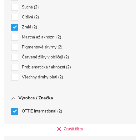
Suchá
2
Citlivá
2
Zralá
2
Mastná až aknózní
2
Pigmentové skvrny
2
Červené žilky v obličeji
2
Problematická / aknózní
2
Všechny druhy pleti
2
Výrobce / Značka
OTTIE International
2
Zrušit filtry