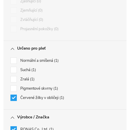
Zjasňující
0
Zjemňující
0
Zvláčňující
0
Projasnění pokožky
0
Určeno pro pleť
Normální a smíšená
1
Suchá
1
Zralá
1
Pigmentové skvrny
1
Červené žilky v obličeji
1
Výrobce / Značka
RONAS Co., Ltd.
1