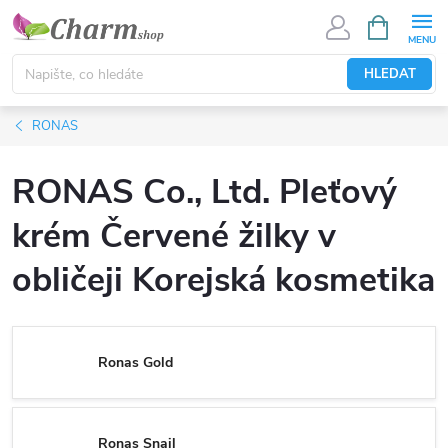
Přejít
NÁKUPNÍ
KOŠÍK
na
obsah
HLEDAT
RONAS
RONAS Co., Ltd. Pleťový
krém Červené žilky v
obličeji Korejská kosmetika
Ronas Gold
Ronas Snail