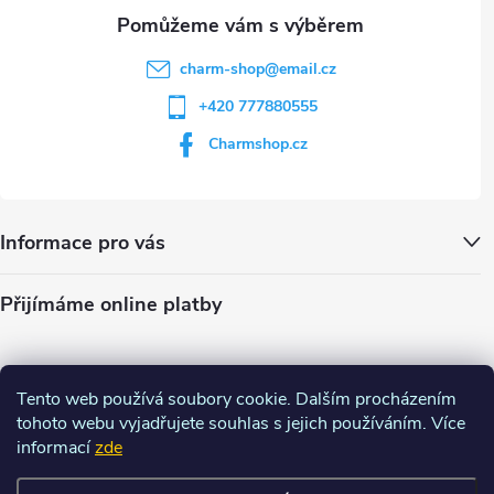
u
charm-shop
@
email.cz
+420 777880555
Charmshop.cz
Informace pro vás
Přijímáme online platby
Tento web používá soubory cookie. Dalším procházením
tohoto webu vyjadřujete souhlas s jejich používáním. Více
informací
zde