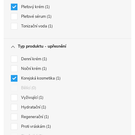
Pleťový krém
1
Pleťové sérum
1
Tonizační voda
1
Typ produktu - upřesnění
Denní krém
1
Noční krém
1
Korejská kosmetika
1
Bělící
0
Vyživující
1
Hydratační
1
Regenerační
1
Proti vráskám
1