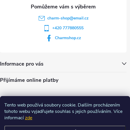
u
charm-shop
@
email.cz
+420 777880555
Charmshop.cz
Informace pro vás
Přijímáme online platby
Tento web používá soubory cookie. Dalším procházením
tohoto webu vyjadřujete souhlas s jejich používáním. Více
informací
zde