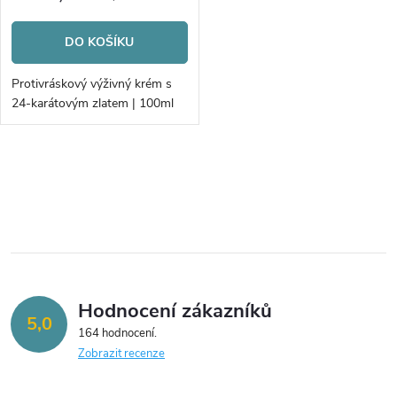
r
r
o
DO KOŠÍKU
o
d
Protivráskový výživný krém s
d
24-karátovým zlatem | 100ml
u
u
k
O
k
v
t
t
l
ů
á
ů
Hodnocení zákazníků
d
5,0
164 hodnocení
a
Zobrazit recenze
c