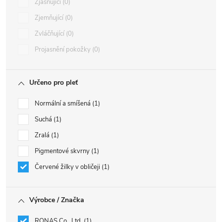
Zjasňující
0
Zjemňující
0
Zvláčňující
0
Projasnění pokožky
0
Určeno pro pleť
Normální a smíšená
1
Suchá
1
Zralá
1
Pigmentové skvrny
1
Červené žilky v obličeji
1
Výrobce / Značka
RONAS Co., Ltd.
1