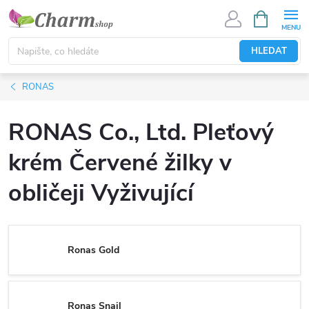
Přejít
NÁKUPNÍ
KOŠÍK
na
obsah
HLEDAT
RONAS
RONAS Co., Ltd. Pleťový
krém Červené žilky v
obličeji Vyživující
Ronas Gold
Ronas Snail