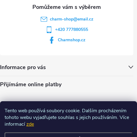
u
charm-shop
@
email.cz
+420 777880555
Charmshop.cz
Informace pro vás
Přijímáme online platby
Tento web používá soubory cookie. Dalším procházením
tohoto webu vyjadřujete souhlas s jejich používáním. Více
informací
zde