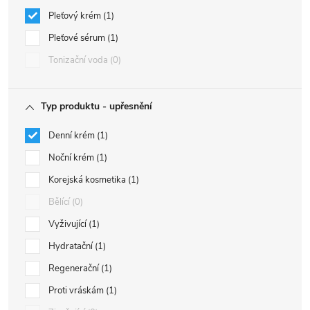
Pleťový krém
1
Pleťové sérum
1
Tonizační voda
0
Typ produktu - upřesnění
Denní krém
1
Noční krém
1
Korejská kosmetika
1
Bělící
0
Vyživující
1
Hydratační
1
Regenerační
1
Proti vráskám
1