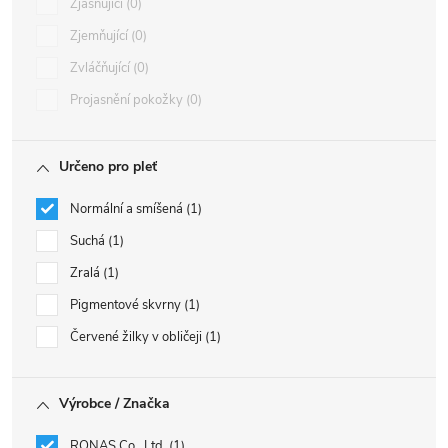
Zjasňující
0
Zjemňující
0
Zvláčňující
0
Projasnění pokožky
0
Určeno pro pleť
Normální a smíšená
1
Suchá
1
Zralá
1
Pigmentové skvrny
1
Červené žilky v obličeji
1
Výrobce / Značka
RONAS Co., Ltd.
1