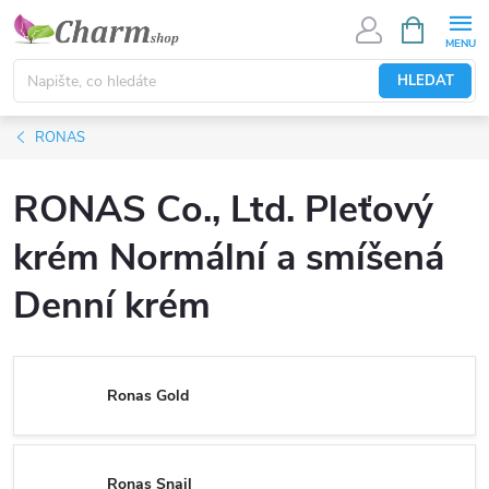
Přejít
NÁKUPNÍ
KOŠÍK
na
obsah
HLEDAT
RONAS
RONAS Co., Ltd. Pleťový
krém Normální a smíšená
Denní krém
Ronas Gold
Ronas Snail