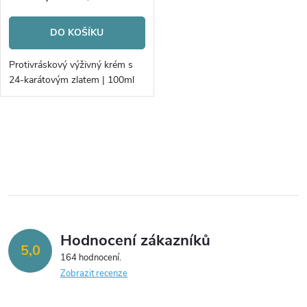
r
r
o
DO KOŠÍKU
o
d
Protivráskový výživný krém s
d
24-karátovým zlatem | 100ml
u
u
k
O
k
v
t
t
l
ů
á
ů
Hodnocení zákazníků
d
5,0
164 hodnocení
a
Zobrazit recenze
c