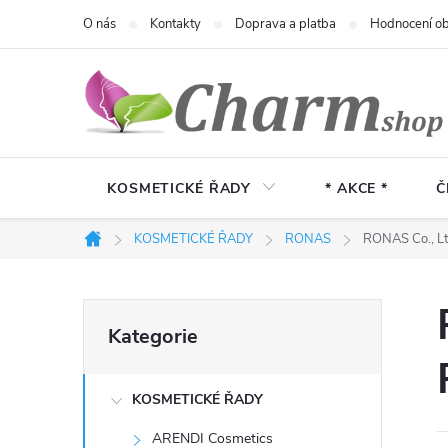
Přejít
O nás
Kontakty
Doprava a platba
Hodnocení o
na
obsah
KOSMETICKÉ ŘADY
* AKCE *
Č
KOSMETICKÉ ŘADY
RONAS
RONAS Co., Lt
Domů
P
Přeskočit
Kategorie
kategorie
o
KOSMETICKÉ ŘADY
s
ARENDI Cosmetics