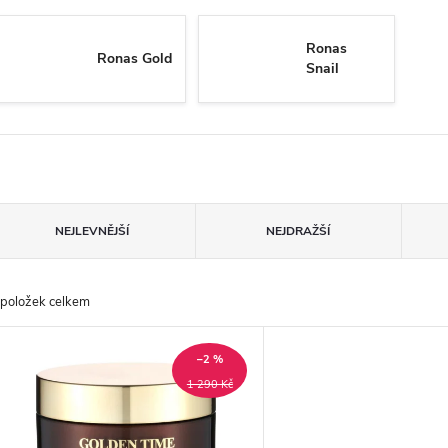
Ronas
Ronas Gold
Snail
Ř
NEJLEVNĚJŠÍ
NEJDRAŽŠÍ
a
položek celkem
z
V
e
–2 %
ý
1 290 Kč
n