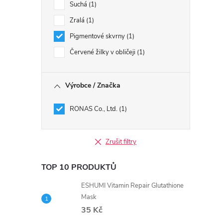
Suchá
1
Zralá
1
Pigmentové skvrny
1
Červené žilky v obličeji
1
Výrobce / Značka
RONAS Co., Ltd.
1
Zrušit filtry
TOP 10 PRODUKTŮ
ESHUMI Vitamin Repair Glutathione
Mask
35 Kč