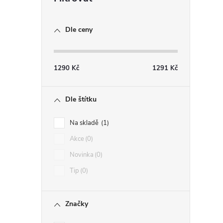
Dle ceny
1290
Kč
1291
Kč
i
Dle štítku
Na skladě
1
Akce
0
Novinka
0
Tip
0
Značky