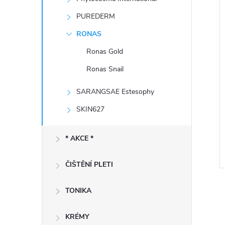
e
í
PUREDERM
i
l
RONAS
Ronas Gold
Ronas Snail
SARANGSAE Estesophy
SKIN627
* AKCE *
ČIŠTĚNÍ PLETI
TONIKA
KRÉMY