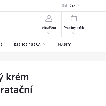
ch údajů
Odstoupení od smlouvy
CZK
NÁKUPNÍ
KOŠÍK
Prázdný košík
Přihlášení
ZE
ESENCE / SÉRA
MASKY
KOSMETI
ý krém
ratační