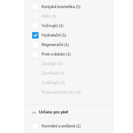
Korejská kosmetika
1
Bělící
0
Vyživující
1
Hydratační
1
Regenerační
1
Proti vráskám
1
Zjasňující
0
Zjemňující
0
Zvláčňující
0
Projasnění pokožky
0
Určeno pro pleť
Normální a smíšená
1