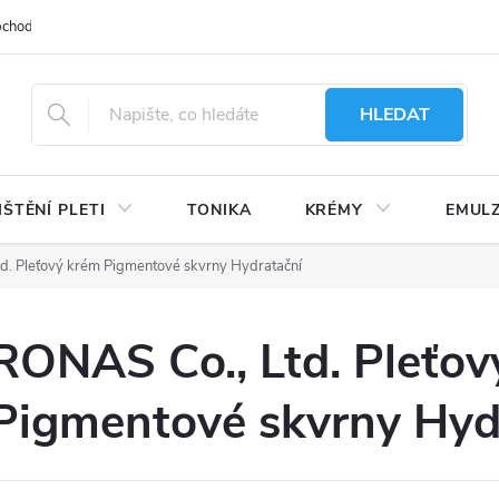
bchodu
Moje objednávka
Obchodní podmínky
Ochrana osobní
HLEDAT
IŠTĚNÍ PLETI
TONIKA
KRÉMY
EMUL
d. Pleťový krém Pigmentové skvrny Hydratační
RONAS Co., Ltd. Pleťov
Pigmentové skvrny Hyd