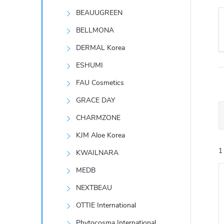
t
BEAUUGREEN
r
BELLMONA
DERMAL Korea
a
ESHUMI
n
FAU Cosmetics
GRACE DAY
n
CHARMZONE
í
KJM Aloe Korea
1
KWAILNARA
p
MEDB
a
NEXTBEAU
n
OTTIE International
Phytocosma International