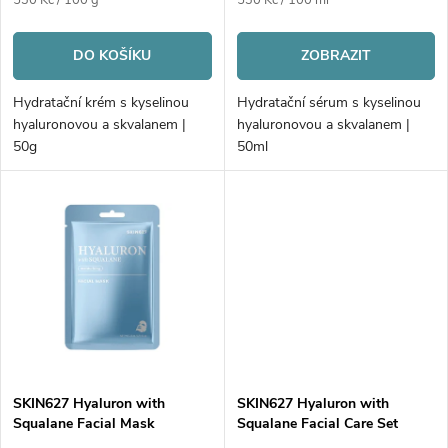
r
530 Kč / 100 g
530 Kč / 100 ml
o
cena:
cena:
o
DO KOŠÍKU
ZOBRAZIT
d
d
Hydratační krém s kyselinou
Hydratační sérum s kyselinou
u
hyaluronovou a skvalanem |
hyaluronovou a skvalanem |
u
50g
50ml
k
k
t
t
ů
ů
SKIN627 Hyaluron with
SKIN627 Hyaluron with
Squalane Facial Mask
Squalane Facial Care Set