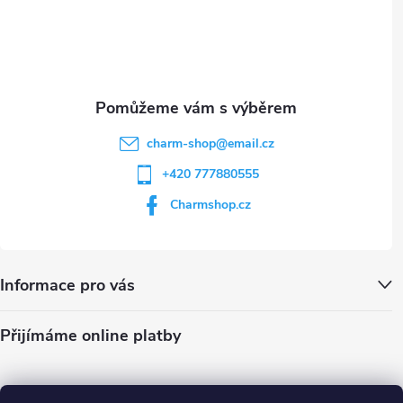
p
i
í
s
u
charm-shop
@
email.cz
+420 777880555
Charmshop.cz
Informace pro vás
Přijímáme online platby