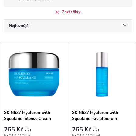
Zrušit filtry
Ř
Nejlevnější
a
Nejdražší
V
Nejprodávanější
z
ý
Abecedně
e
p
n
i
í
s
p
SKIN627 Hyaluron with
SKIN627 Hyaluron with
Squalane Intense Cream
Squalane Facial Serum
p
r
265 Kč
265 Kč
/ ks
/ ks
Měrná
Měrná