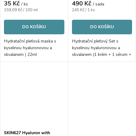
35 Kč
490 Kč
/ ks
/ sada
Měrná
Měrná
159,09 Kč / 100 ml
245 Kč / 1 ks
cena:
cena:
DO KOŠÍKU
DO KOŠÍKU
Hydratační pleťová maska s
Hydratační pleťový Set s
kyselinou hyaluronovou a
kyselinou hyaluronovou a
skvalanem | 22ml
skvalanem (1 krém + 1 sérum +
3ks masek zdarma)
SKIN627 Hyaluron with