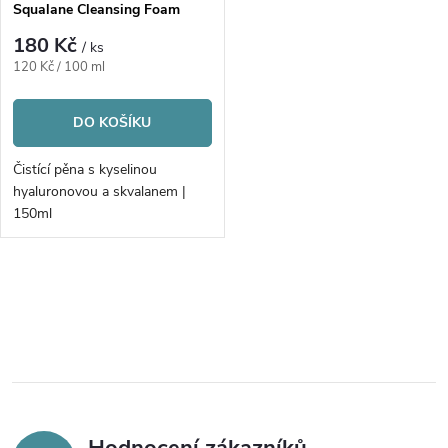
Squalane Cleansing Foam
180 Kč
/ ks
Měrná
120 Kč / 100 ml
cena:
DO KOŠÍKU
Čistící pěna s kyselinou
hyaluronovou a skvalanem |
150ml
O
v
l
á
Hodnocení zákazníků