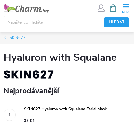
Přejít
NÁKUPNÍ
KOŠÍK
na
obsah
HLEDAT
SKIN627
Hyaluron with Squalane
Nejprodávanější
SKIN627 Hyaluron with Squalane Facial Mask
35 Kč