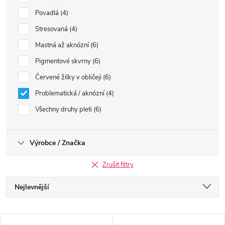
Povadlá
4
Stresovaná
4
Mastná až aknózní
6
Pigmentové skvrny
6
Červené žilky v obličeji
6
Problematická / aknózní
4
Všechny druhy pleti
6
Výrobce / Značka
Zrušit filtry
Ř
Nejlevnější
a
Nejdražší