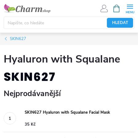
Přejít
NÁKUPNÍ
KOŠÍK
na
obsah
HLEDAT
SKIN627
Hyaluron with Squalane
Nejprodávanější
SKIN627 Hyaluron with Squalane Facial Mask
35 Kč