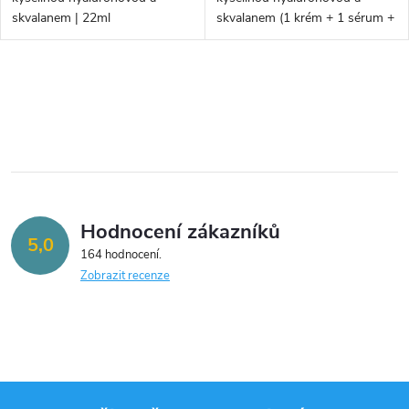
skvalanem | 22ml
skvalanem (1 krém + 1 sérum +
3ks masek zdarma)
O
v
l
á
Hodnocení zákazníků
d
5,0
164 hodnocení
a
Zobrazit recenze
c
í
p