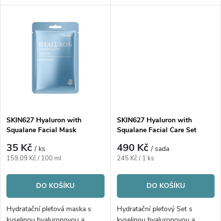
u
k
k
t
t
ů
ů
SKIN627 Hyaluron with
SKIN627 Hyaluron with
Squalane Facial Mask
Squalane Facial Care Set
35 Kč
490 Kč
/ ks
/ sada
Měrná
Měrná
159,09 Kč / 100 ml
245 Kč / 1 ks
cena:
cena:
DO KOŠÍKU
DO KOŠÍKU
Hydratační pleťová maska s
Hydratační pleťový Set s
kyselinou hyaluronovou a
kyselinou hyaluronovou a