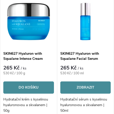
V
Nejprodávanější
z
ý
Abecedně
e
p
n
i
í
s
p
SKIN627 Hyaluron with
SKIN627 Hyaluron with
Squalane Intense Cream
Squalane Facial Serum
p
r
265 Kč
265 Kč
/ ks
/ ks
r
Měrná
Měrná
530 Kč / 100 g
530 Kč / 100 ml
o
cena:
cena:
o
DO KOŠÍKU
ZOBRAZIT
d
d
Hydratační krém s kyselinou
Hydratační sérum s kyselinou
u
hyaluronovou a skvalanem |
hyaluronovou a skvalanem |
50g
50ml