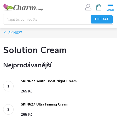
Přejít
NÁKUPNÍ
KOŠÍK
na
obsah
HLEDAT
SKIN627
Solution Cream
Nejprodávanější
SKIN627 Youth Boost Night Cream
265 Kč
SKIN627 Ultra Firming Cream
265 Kč