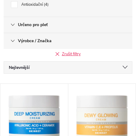
Antioxidační
4
Určeno pro pleť
Výrobce / Značka
Zrušit filtry
Ř
Nejlevnější
a
Nejdražší
V
Nejprodávanější
z
ý
Abecedně
e
p
n