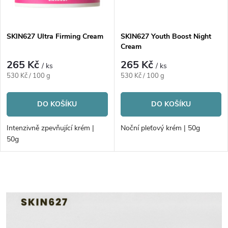
ů
SKIN627 Ultra Firming Cream
SKIN627 Youth Boost Night
Cream
265 Kč
265 Kč
/ ks
/ ks
Měrná
Měrná
530 Kč / 100 g
530 Kč / 100 g
cena:
cena:
DO KOŠÍKU
DO KOŠÍKU
Intenzivně zpevňující krém |
Noční pleťový krém | 50g
50g
O
v
l