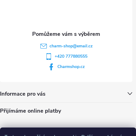
í
charm-shop
@
email.cz
+420 777880555
Charmshop.cz
Informace pro vás
Přijímáme online platby