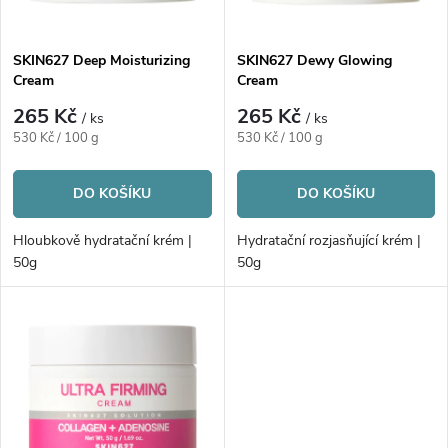
i
í
s
p
SKIN627 Deep Moisturizing
SKIN627 Dewy Glowing
Cream
Cream
p
r
265 Kč
265 Kč
/ ks
/ ks
r
Měrná
Měrná
530 Kč / 100 g
530 Kč / 100 g
o
cena:
cena:
o
DO KOŠÍKU
DO KOŠÍKU
d
d
Hloubkově hydratační krém |
Hydratační rozjasňující krém |
u
50g
50g
u
k
k
t
t
ů