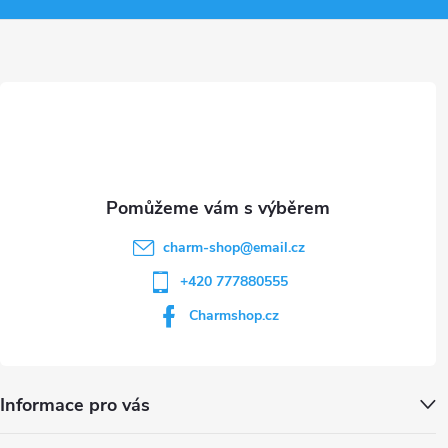
a
t
í
charm-shop
@
email.cz
+420 777880555
Charmshop.cz
Informace pro vás