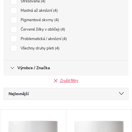
Stresovaná
4
Mastná až aknózní
4
Pigmentové skvrny
4
Červené žilky v obličeji
4
Problematická / aknózní
4
Všechny druhy pleti
4
Výrobce / Značka
Zrušit filtry
Ř
Nejlevnější
a
Nejdražší
V
Nejprodávanější
z
ý
Abecedně