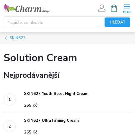
Přejít
NÁKUPNÍ
KOŠÍK
na
obsah
HLEDAT
SKIN627
Solution Cream
Nejprodávanější
SKIN627 Youth Boost Night Cream
265 Kč
SKIN627 Ultra Firming Cream
265 Kč