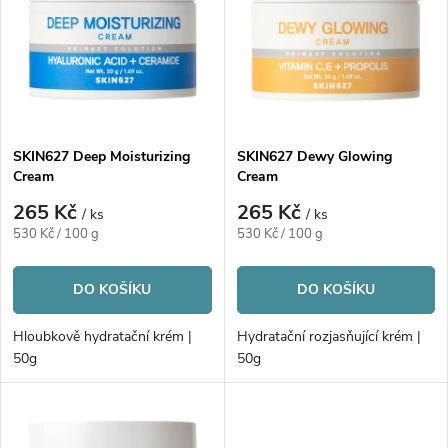
e
p
n
i
í
s
p
SKIN627 Deep Moisturizing
SKIN627 Dewy Glowing
Cream
Cream
p
r
265 Kč
265 Kč
/ ks
/ ks
r
Měrná
Měrná
530 Kč / 100 g
530 Kč / 100 g
o
cena:
cena:
o
DO KOŠÍKU
DO KOŠÍKU
d
d
Hloubkově hydratační krém |
Hydratační rozjasňující krém |
u
50g
50g
u
k
k