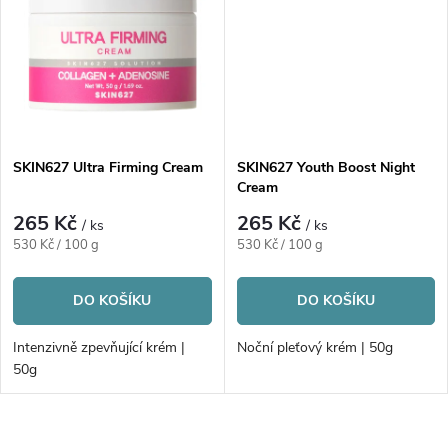
t
t
ů
ů
SKIN627 Ultra Firming Cream
SKIN627 Youth Boost Night
Cream
265 Kč
265 Kč
/ ks
/ ks
Měrná
Měrná
530 Kč / 100 g
530 Kč / 100 g
cena:
cena:
DO KOŠÍKU
DO KOŠÍKU
Intenzivně zpevňující krém |
Noční pleťový krém | 50g
50g