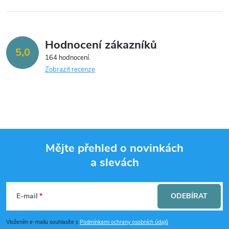
Hodnocení zákazníků
5,0
164 hodnocení
Zobrazit recenze
Mějte přehled o novinkách
a slevách
Z
á
E-mail
ODEBÍRAT
p
Vložením e-mailu souhlasíte s
Podmínkami ochrany osobních údajů