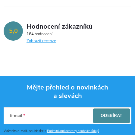
Hodnocení zákazníků
5,0
164 hodnocení
Zobrazit recenze
Mějte přehled o novinkách
a slevách
Z
á
E-mail
ODEBÍRAT
p
Vložením e-mailu souhlasíte s
Podmínkami ochrany osobních údajů