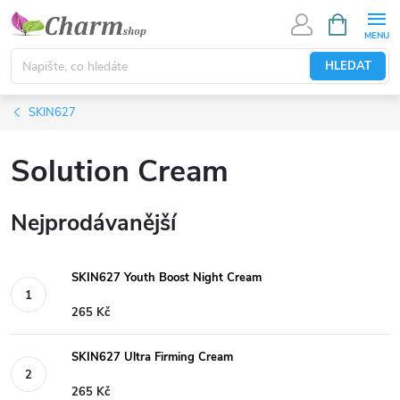
Přejít
NÁKUPNÍ
KOŠÍK
na
obsah
HLEDAT
SKIN627
Solution Cream
Nejprodávanější
SKIN627 Youth Boost Night Cream
265 Kč
SKIN627 Ultra Firming Cream
265 Kč