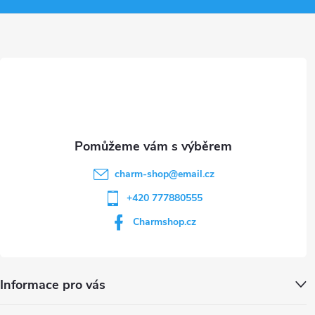
a
t
í
charm-shop
@
email.cz
+420 777880555
Charmshop.cz
Informace pro vás