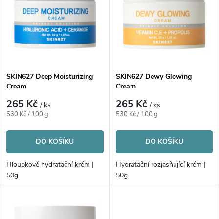
e
p
n
i
í
s
p
SKIN627 Deep Moisturizing
SKIN627 Dewy Glowing
Cream
Cream
p
r
265 Kč
265 Kč
/ ks
/ ks
r
Měrná
Měrná
530 Kč / 100 g
530 Kč / 100 g
o
cena:
cena:
o
DO KOŠÍKU
DO KOŠÍKU
d
d
Hloubkově hydratační krém |
Hydratační rozjasňující krém |
u
50g
50g
u
k
k