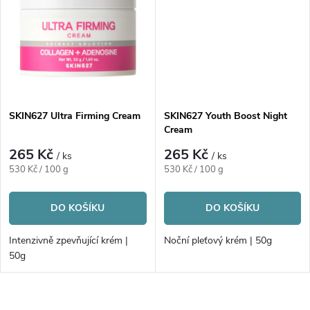
t
t
ů
ů
SKIN627 Ultra Firming Cream
SKIN627 Youth Boost Night
Cream
265 Kč
265 Kč
/ ks
/ ks
Měrná
Měrná
530 Kč / 100 g
530 Kč / 100 g
cena:
cena:
DO KOŠÍKU
DO KOŠÍKU
Intenzivně zpevňující krém |
Noční pleťový krém | 50g
50g