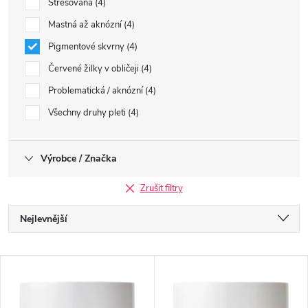
Stresovaná
4
Mastná až aknózní
4
Pigmentové skvrny
4
Červené žilky v obličeji
4
Problematická / aknózní
4
Všechny druhy pleti
4
Výrobce / Značka
Zrušit filtry
Ř
Nejlevnější
a
Nejdražší
V
Nejprodávanější
z
ý
Abecedně