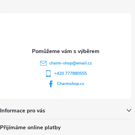
t
í
charm-shop
@
email.cz
+420 777880555
Charmshop.cz
Informace pro vás
Přijímáme online platby