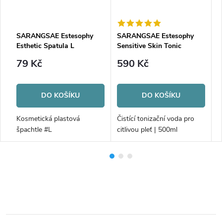
SARANGSAE Estesophy
SARANGSAE Estesophy
S
Esthetic Spatula L
Sensitive Skin Tonic
E
79 Kč
590 Kč
DO KOŠÍKU
DO KOŠÍKU
l
Kosmetická plastová
Čistící tonizační voda pro
E
špachtle #L
citlivou pleť | 500ml
5