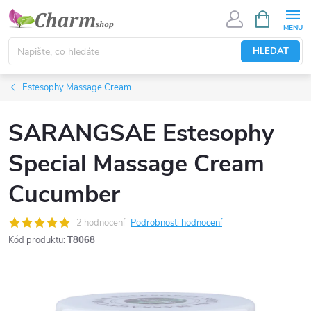
Přejít
NÁKUPNÍ
KOŠÍK
na
obsah
HLEDAT
Estesophy Massage Cream
SARANGSAE Estesophy
Special Massage Cream
Cucumber
2 hodnocení
Podrobnosti hodnocení
Kód produktu:
T8068