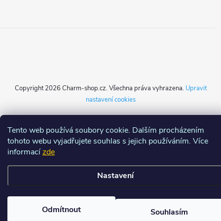
Copyright 2026
Charm-shop.cz
. Všechna práva vyhrazena.
Upravit
nastavení cookies
Vytvořil Shoptet
Tento web používá soubory cookie. Dalším procházením
tohoto webu vyjadřujete souhlas s jejich používáním. Více
informací
zde
Nastavení
Odmítnout
Souhlasím