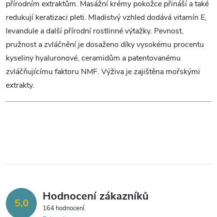
přírodním extraktům. Masážní krémy pokožce přináší a také
r
redukují keratizaci pleti. Mladistvý vzhled dodává vitamín E,
v
levandule a další přírodní rostlinné výtažky. Pevnost,
pružnost a zvláčnění je dosaženo díky vysokému procentu
k
kyseliny hyaluronové, ceramidům a patentovanému
y
zvláčňujícímu faktoru NMF. Výživa je zajištěna mořskými
extrakty.
v
ý
p
i
s
u
Hodnocení zákazníků
5,0
164 hodnocení