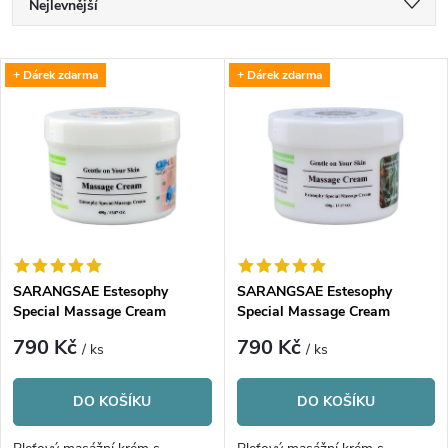
Ř
Nejlevnější
a
Nejdražší
V
+ Dárek zdarma
+ Dárek zdarma
Nejprodávanější
z
ý
Abecedně
e
p
n
i
í
s
p
SARANGSAE Estesophy
SARANGSAE Estesophy
Special Massage Cream
Special Massage Cream
p
Collagen
Cucumber
r
790 Kč
790 Kč
/ ks
/ ks
r
o
DO KOŠÍKU
DO KOŠÍKU
o