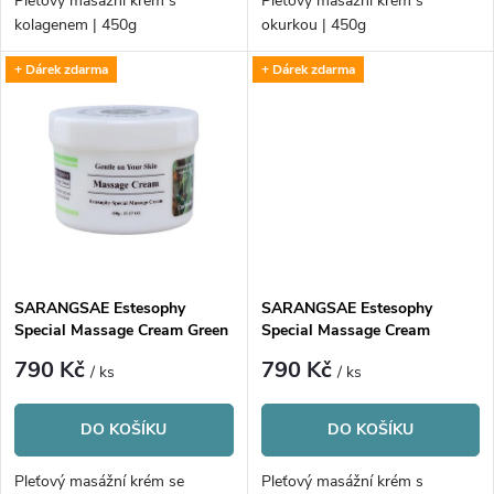
d
Pleťový masážní krém s
Pleťový masážní krém s
d
kolagenem | 450g
okurkou | 450g
u
+ Dárek zdarma
+ Dárek zdarma
u
k
k
t
t
ů
ů
SARANGSAE Estesophy
SARANGSAE Estesophy
Special Massage Cream Green
Special Massage Cream
Tea
Hyaluronic Acid
790 Kč
790 Kč
/ ks
/ ks
DO KOŠÍKU
DO KOŠÍKU
Pleťový masážní krém se
Pleťový masážní krém s