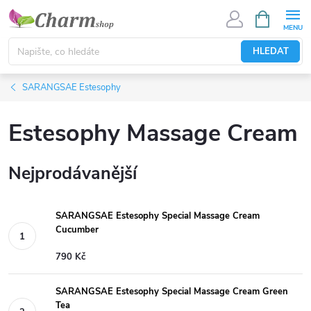
Přejít
NÁKUPNÍ
KOŠÍK
na
obsah
HLEDAT
SARANGSAE Estesophy
Estesophy Massage Cream
Nejprodávanější
SARANGSAE Estesophy Special Massage Cream
Cucumber
790 Kč
SARANGSAE Estesophy Special Massage Cream Green
Tea