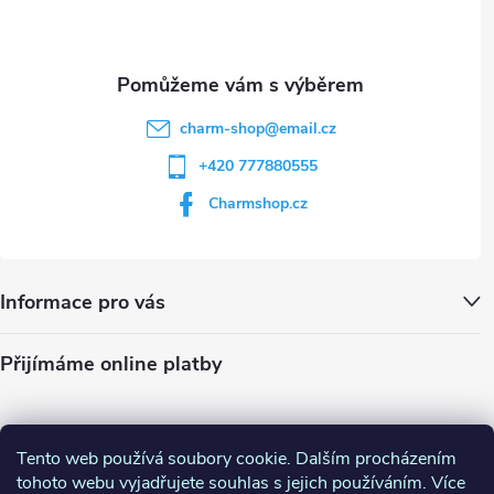
í
charm-shop
@
email.cz
+420 777880555
Charmshop.cz
Informace pro vás
Přijímáme online platby
Tento web používá soubory cookie. Dalším procházením
tohoto webu vyjadřujete souhlas s jejich používáním. Více