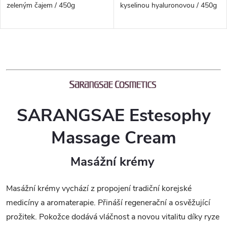
zeleným čajem / 450g
kyselinou hyaluronovou / 450g
O
v
l
SARANGSAE Estesophy
á
Massage Cream
d
a
Masážní krémy
c
Masážní krémy vychází z propojení tradiční korejské
í
medicíny a aromaterapie. Přináší regenerační a osvěžující
p
prožitek. Pokožce dodává vláčnost a novou vitalitu díky ryze