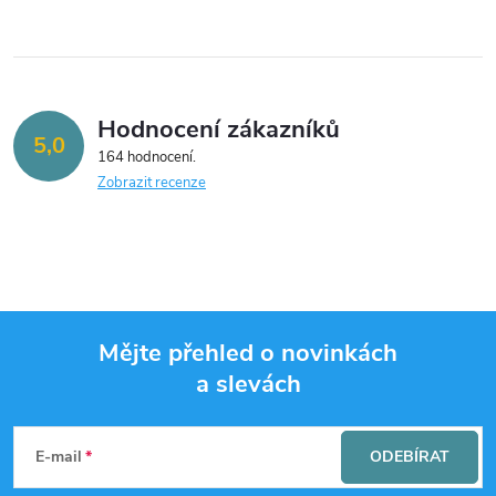
i
s
u
Hodnocení zákazníků
5,0
164 hodnocení
Zobrazit recenze
Mějte přehled o novinkách
a slevách
Z
á
E-mail
ODEBÍRAT