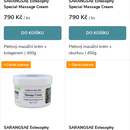
p
SARANGSAE Estesophy
SARANGSAE Estesophy
Special Massage Cream
Special Massage Cream
p
Collagen
Cucumber
r
790 Kč
790 Kč
/ ks
/ ks
r
o
DO KOŠÍKU
DO KOŠÍKU
o
d
Pleťový masážní krém s
Pleťový masážní krém s
d
kolagenem | 450g
okurkou | 450g
u
+ Dárek zdarma
+ Dárek zdarma
u
k
k
t
t
ů
ů
SARANGSAE Estesophy
SARANGSAE Estesophy