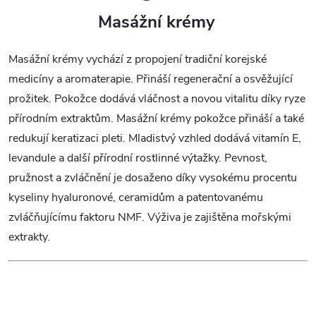
a
Masážní krémy
c
Masážní krémy vychází z propojení tradiční korejské
í
medicíny a aromaterapie. Přináší regenerační a osvěžující
p
prožitek. Pokožce dodává vláčnost a novou vitalitu díky ryze
přírodním extraktům. Masážní krémy pokožce přináší a také
r
redukují keratizaci pleti. Mladistvý vzhled dodává vitamín E,
v
levandule a další přírodní rostlinné výtažky. Pevnost,
pružnost a zvláčnění je dosaženo díky vysokému procentu
k
kyseliny hyaluronové, ceramidům a patentovanému
y
zvláčňujícímu faktoru NMF. Výživa je zajištěna mořskými
extrakty.
v
ý
p