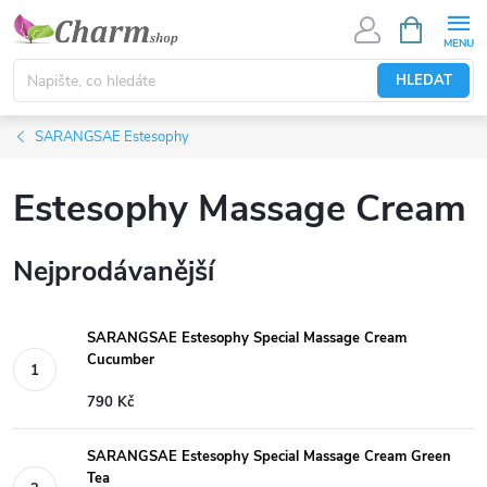
Přejít
NÁKUPNÍ
KOŠÍK
na
obsah
HLEDAT
SARANGSAE Estesophy
Estesophy Massage Cream
Nejprodávanější
SARANGSAE Estesophy Special Massage Cream
Cucumber
790 Kč
SARANGSAE Estesophy Special Massage Cream Green
Tea