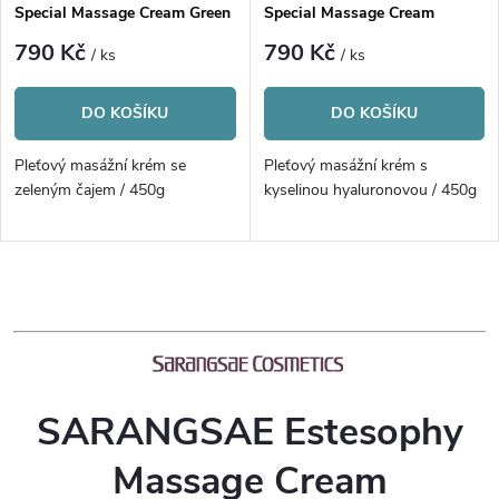
Special Massage Cream Green
Special Massage Cream
Tea
Hyaluronic Acid
790 Kč
790 Kč
/ ks
/ ks
DO KOŠÍKU
DO KOŠÍKU
Pleťový masážní krém se
Pleťový masážní krém s
zeleným čajem / 450g
kyselinou hyaluronovou / 450g
O
v
l
SARANGSAE Estesophy
á
Massage Cream
d