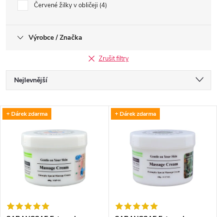
Červené žilky v obličeji
4
Výrobce / Značka
Zrušit filtry
Ř
Nejlevnější
a
Nejdražší
V
+ Dárek zdarma
+ Dárek zdarma
Nejprodávanější
z
ý
Abecedně
e
p
n
i
í
s