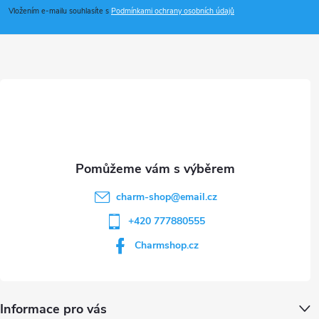
p
Vložením e-mailu souhlasíte s
Podmínkami ochrany osobních údajů
a
t
í
charm-shop
@
email.cz
+420 777880555
Charmshop.cz
Informace pro vás