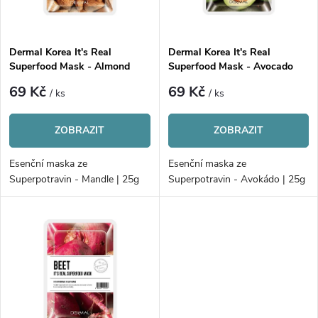
i
í
s
p
Dermal Korea It's Real
Dermal Korea It's Real
Superfood Mask - Almond
Superfood Mask - Avocado
p
r
69 Kč
69 Kč
/ ks
/ ks
r
o
ZOBRAZIT
ZOBRAZIT
o
d
Esenční maska ze
Esenční maska ze
d
Superpotravin - Mandle | 25g
Superpotravin - Avokádo | 25g
u
u
k
k
t
t
ů