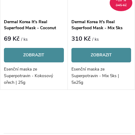
–10 %
345 Kč
Dermal Korea It's Real
Dermal Korea It's Real
Superfood Mask - Coconut
Superfood Mask - Mix 5ks
69 Kč
310 Kč
/ ks
/ ks
ZOBRAZIT
ZOBRAZIT
Esenční maska ze
Esenční maska ze
Superpotravin - Kokosový
Superpotravin - Mix 5ks |
ořech | 25g
5x25g
O
v
l