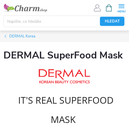
Přejít
NÁKUPNÍ
KOŠÍK
na
obsah
HLEDAT
DERMAL Korea
DERMAL SuperFood Mask
IT'S REAL SUPERFOOD
MASK