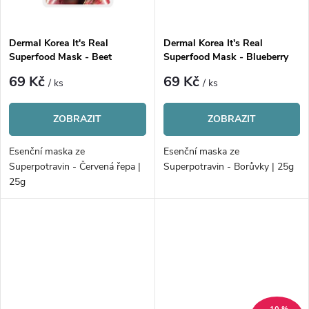
ů
Dermal Korea It's Real
Dermal Korea It's Real
Superfood Mask - Beet
Superfood Mask - Blueberry
69 Kč
69 Kč
/ ks
/ ks
ZOBRAZIT
ZOBRAZIT
Esenční maska ze
Esenční maska ze
Superpotravin - Červená řepa |
Superpotravin - Borůvky | 25g
25g