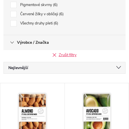
Pigmentové skvrny
6
Červené žilky v obličeji
6
Všechny druhy pleti
6
Výrobce / Značka
Zrušit filtry
Ř
Nejlevnější
a
Nejdražší
V
Nejprodávanější
z
ý
Abecedně
e
p
n