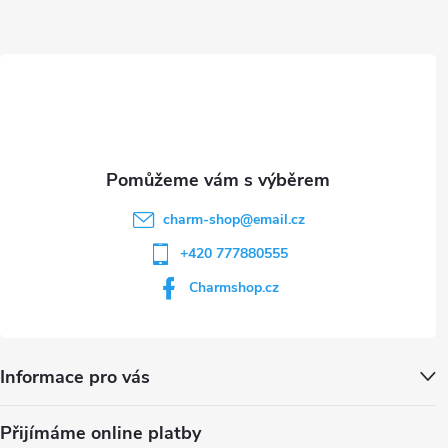
a
ý
t
p
i
í
s
u
charm-shop
@
email.cz
+420 777880555
Charmshop.cz
Informace pro vás
Přijímáme online platby