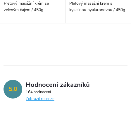
Pleťový masážní krém se
Pleťový masážní krém s
zeleným čajem / 450g
kyselinou hyaluronovou / 450g
O
v
l
á
Hodnocení zákazníků
d
5,0
164 hodnocení
a
Zobrazit recenze
c
í