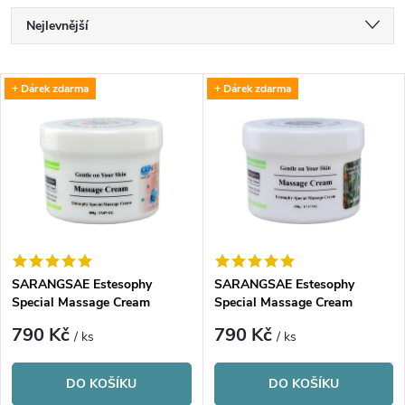
Ř
Nejlevnější
a
Nejdražší
V
+ Dárek zdarma
+ Dárek zdarma
Nejprodávanější
z
ý
Abecedně
e
p
n
i
í
s
p
SARANGSAE Estesophy
SARANGSAE Estesophy
Special Massage Cream
Special Massage Cream
p
Collagen
Cucumber
r
790 Kč
790 Kč
/ ks
/ ks
r
o
DO KOŠÍKU
DO KOŠÍKU