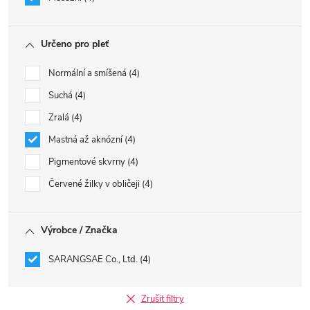
Určeno pro pleť
Normální a smíšená
4
Suchá
4
Zralá
4
Mastná až aknózní
4
Pigmentové skvrny
4
Červené žilky v obličeji
4
Výrobce / Značka
SARANGSAE Co., Ltd.
4
Zrušit filtry