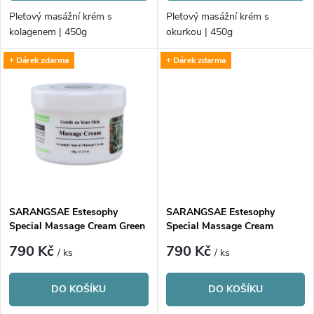
o
d
Pleťový masážní krém s
Pleťový masážní krém s
d
kolagenem | 450g
okurkou | 450g
u
+ Dárek zdarma
+ Dárek zdarma
u
k
k
t
t
ů
ů
SARANGSAE Estesophy
SARANGSAE Estesophy
Special Massage Cream Green
Special Massage Cream
Tea
Hyaluronic Acid
790 Kč
790 Kč
/ ks
/ ks
DO KOŠÍKU
DO KOŠÍKU