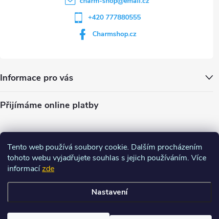
charm-shop
@
email.cz
+420 777880555
Charmshop.cz
Informace pro vás
Přijímáme online platby
Tento web používá soubory cookie. Dalším procházením
tohoto webu vyjadřujete souhlas s jejich používáním. Více
informací
zde
Nastavení
Copyright 2026
Charm-shop.cz
. Všechna práva vyhrazena.
Upravit
nastavení cookies