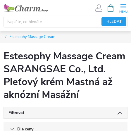
Přejít
NÁKUPNÍ
KOŠÍK
na
obsah
HLEDAT
Estesophy Massage Cream
Estesophy Massage Cream
SARANGSAE Co., Ltd.
Pleťový krém Mastná až
aknózní Masážní
Filtrovat
Dle ceny