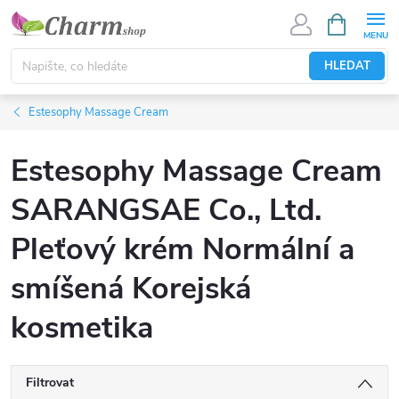
Přejít
NÁKUPNÍ
KOŠÍK
na
obsah
HLEDAT
Estesophy Massage Cream
Estesophy Massage Cream
SARANGSAE Co., Ltd.
Pleťový krém Normální a
smíšená Korejská
kosmetika
Filtrovat