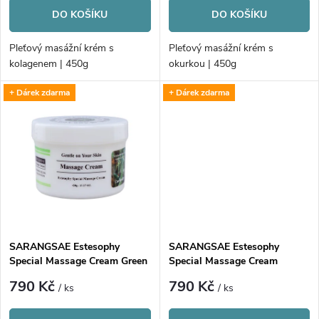
r
o
DO KOŠÍKU
DO KOŠÍKU
o
d
Pleťový masážní krém s
Pleťový masážní krém s
d
kolagenem | 450g
okurkou | 450g
u
+ Dárek zdarma
+ Dárek zdarma
u
k
k
t
t
ů
ů
SARANGSAE Estesophy
SARANGSAE Estesophy
Special Massage Cream Green
Special Massage Cream
Tea
Hyaluronic Acid
790 Kč
790 Kč
/ ks
/ ks