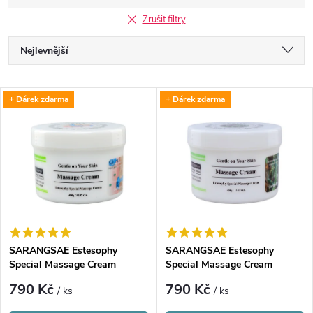
Zrušit filtry
Ř
Nejlevnější
a
Nejdražší
V
+ Dárek zdarma
+ Dárek zdarma
Nejprodávanější
z
ý
Abecedně
e
p
n
i
í
s
p
SARANGSAE Estesophy
SARANGSAE Estesophy
Special Massage Cream
Special Massage Cream
p
Collagen
Cucumber
r
790 Kč
790 Kč
/ ks
/ ks