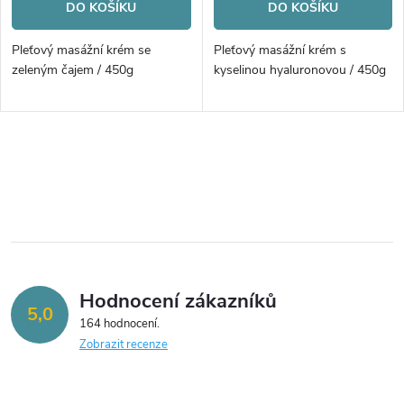
DO KOŠÍKU
DO KOŠÍKU
Pleťový masážní krém se
Pleťový masážní krém s
zeleným čajem / 450g
kyselinou hyaluronovou / 450g
O
v
l
á
Hodnocení zákazníků
d
5,0
164 hodnocení
a
Zobrazit recenze
c