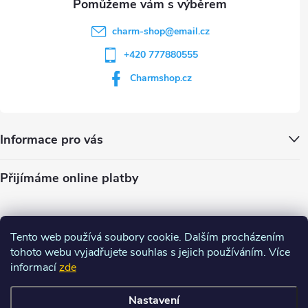
u
charm-shop
@
email.cz
+420 777880555
Charmshop.cz
Informace pro vás
Přijímáme online platby
Tento web používá soubory cookie. Dalším procházením
tohoto webu vyjadřujete souhlas s jejich používáním. Více
informací
zde
Nastavení