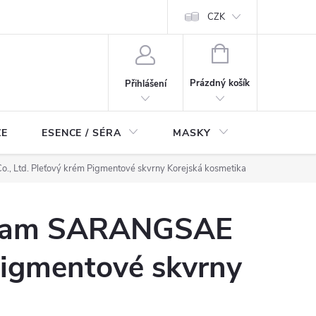
ch údajů
Odstoupení od smlouvy
CZK
NÁKUPNÍ
KOŠÍK
Prázdný košík
Přihlášení
ZE
ESENCE / SÉRA
MASKY
KOSMETI
 Ltd. Pleťový krém Pigmentové skvrny Korejská kosmetika
ream SARANGSAE
 Pigmentové skvrny