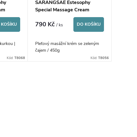
phy
SARANGSAE Estesophy
eam
Special Massage Cream
Green Tea
790 Kč
 KOŠÍKU
DO KOŠÍKU
/ ks
kurkou |
Pleťový masážní krém se zeleným
čajem / 450g
Kód:
T8068
Kód:
T8056