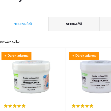
Ř
NEJLEVNĚJŠÍ
NEJDRAŽŠÍ
a
položek celkem
z
V
+ Dárek zdarma
+ Dárek zdarma
e
ý
n
p
p
s
r