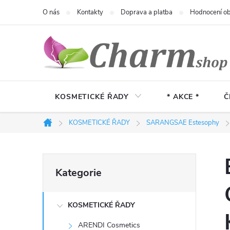
Přejít
O nás
Kontakty
Doprava a platba
Hodnocení o
na
obsah
KOSMETICKÉ ŘADY
* AKCE *
Č
KOSMETICKÉ ŘADY
SARANGSAE Estesophy
Domů
P
Přeskočit
Kategorie
kategorie
o
KOSMETICKÉ ŘADY
s
ARENDI Cosmetics