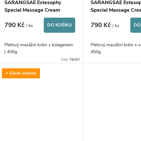
p
SARANGSAE Estesophy
SARANGSAE Esteso
o
Special Massage Cream
Special Massage Cr
r
Collagen
Cucumber
790 Kč
790 Kč
d
DO KOŠÍKU
DO
/ ks
/ ks
o
u
Pleťový masážní krém s kolagenem
Pleťový masážní krém s o
d
| 450g
450g
k
Kód:
T8067
u
t
+ Dárek zdarma
k
ů
t
ů