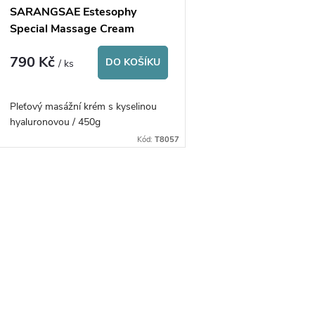
SARANGSAE Estesophy
Special Massage Cream
Hyaluronic Acid
790 Kč
DO KOŠÍKU
/ ks
Pleťový masážní krém s kyselinou
hyaluronovou / 450g
Kód:
T8057
O
v
á
d