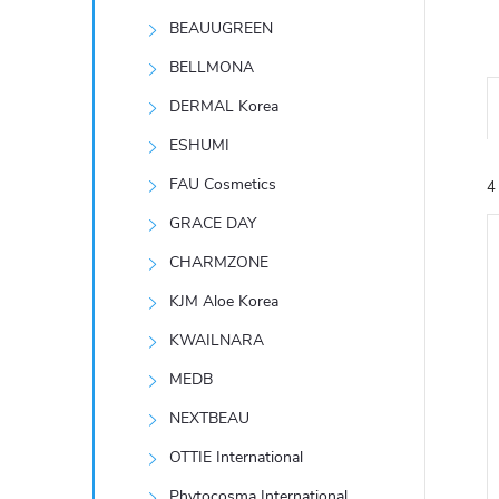
t
BEAUUGREEN
r
BELLMONA
DERMAL Korea
a
ESHUMI
n
FAU Cosmetics
4
GRACE DAY
n
CHARMZONE
í
KJM Aloe Korea
KWAILNARA
p
í
MEDB
i
a
NEXTBEAU
n
OTTIE International
Phytocosma International