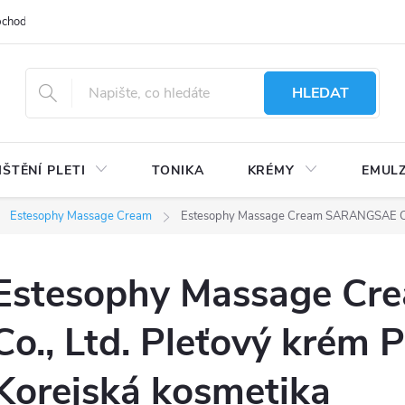
bchodu
Moje objednávka
Obchodní podmínky
Ochrana osobní
HLEDAT
IŠTĚNÍ PLETI
TONIKA
KRÉMY
EMUL
Estesophy Massage Cream
Estesophy Massage Cream SARANGSAE Co.,
Estesophy Massage C
Co., Ltd. Pleťový krém
Korejská kosmetika