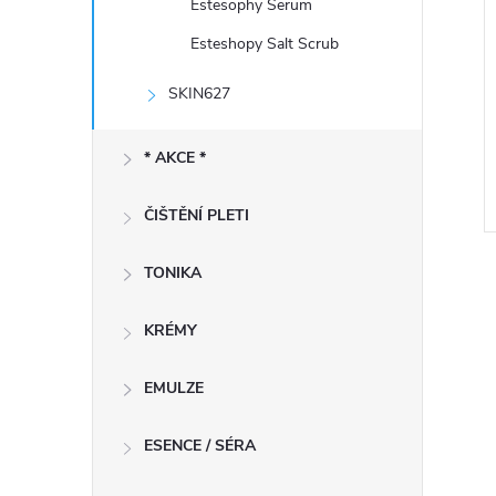
Estesophy Serum
Esteshopy Salt Scrub
SKIN627
* AKCE *
ČIŠTĚNÍ PLETI
TONIKA
KRÉMY
EMULZE
l
ESENCE / SÉRA