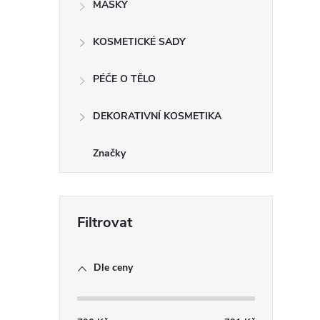
MASKY
KOSMETICKÉ SADY
í
PÉČE O TĚLO
DEKORATIVNÍ KOSMETIKA
r
Značky
Dle ceny