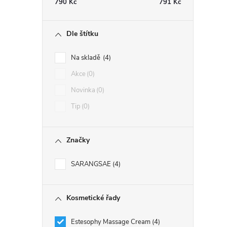
790
Kč
791
Kč
i
Dle štítku
Na skladě
4
Akce
0
Novinka
0
Tip
0
Značky
SARANGSAE
4
Kosmetické řady
Estesophy Massage Cream
4