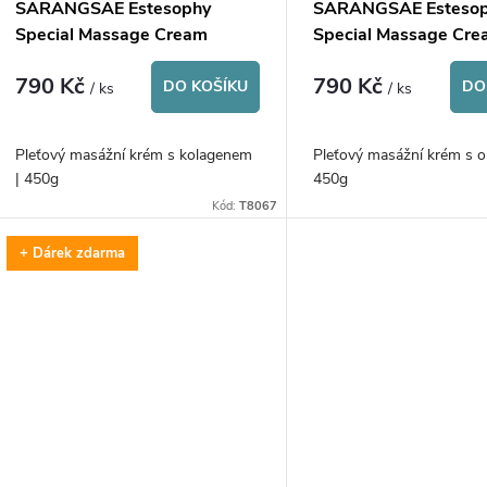
p
SARANGSAE Estesophy
SARANGSAE Esteso
o
Special Massage Cream
Special Massage Cr
r
Collagen
Cucumber
790 Kč
790 Kč
d
DO KOŠÍKU
DO
/ ks
/ ks
o
u
Pleťový masážní krém s kolagenem
Pleťový masážní krém s o
d
| 450g
450g
k
Kód:
T8067
u
t
+ Dárek zdarma
k
ů
t
ů