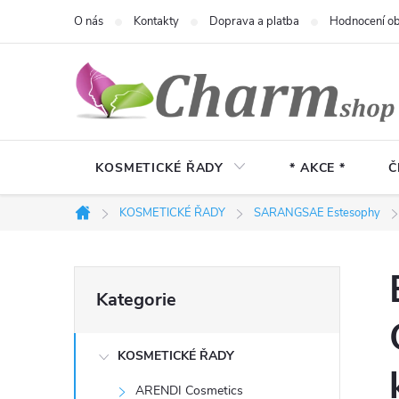
Přejít
O nás
Kontakty
Doprava a platba
Hodnocení o
na
obsah
KOSMETICKÉ ŘADY
* AKCE *
Č
KOSMETICKÉ ŘADY
SARANGSAE Estesophy
Domů
P
Přeskočit
Kategorie
kategorie
o
KOSMETICKÉ ŘADY
s
ARENDI Cosmetics