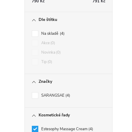
790
Kč
791
Kč
i
Dle štítku
Na skladě
4
Akce
0
Novinka
0
Tip
0
Značky
SARANGSAE
4
Kosmetické řady
Estesophy Massage Cream
4