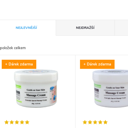
Ř
NEJLEVNĚJŠÍ
NEJDRAŽŠÍ
a
položek celkem
z
V
+ Dárek zdarma
+ Dárek zdarma
e
ý
n
p
p
s
r