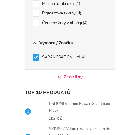
Mastná až aknózní
4
Pigmentové skvrny
4
Červené žilky v obličeji
4
Výrobce / Značka
SARANGSAE Co., Ltd.
4
Zrušit filtry
TOP 10 PRODUKTŮ
ESHUMI Vitamin Repair Glutathione
Mask
35 Kč
SKIN627 Vitamin with Niacinamide