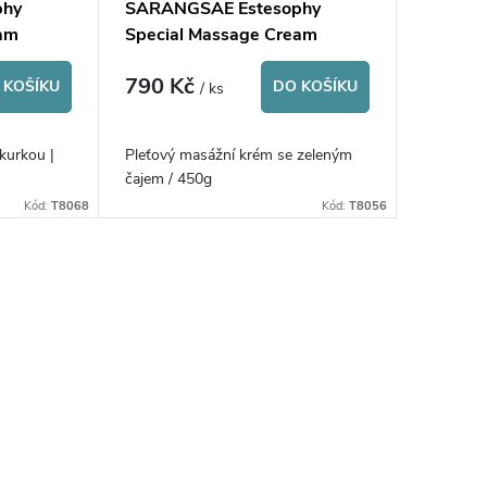
phy
SARANGSAE Estesophy
eam
Special Massage Cream
Green Tea
790 Kč
 KOŠÍKU
DO KOŠÍKU
/ ks
kurkou |
Pleťový masážní krém se zeleným
čajem / 450g
Kód:
T8068
Kód:
T8056