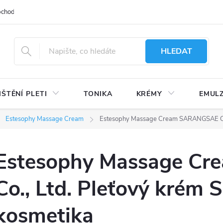
bchodu
Moje objednávka
Obchodní podmínky
Ochrana osobní
HLEDAT
IŠTĚNÍ PLETI
TONIKA
KRÉMY
EMUL
Estesophy Massage Cream
Estesophy Massage Cream SARANGSAE Co.,
Estesophy Massage C
Co., Ltd. Pleťový krém 
kosmetika