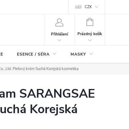
ch údajů
Odstoupení od smlouvy
CZK
NÁKUPNÍ
KOŠÍK
Prázdný košík
Přihlášení
ZE
ESENCE / SÉRA
MASKY
KOSMETI
 Ltd. Pleťový krém Suchá Korejská kosmetika
ream SARANGSAE
Suchá Korejská