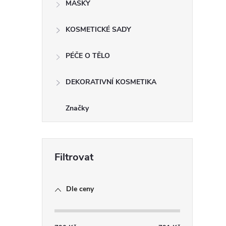
MASKY
KOSMETICKÉ SADY
í
PÉČE O TĚLO
DEKORATIVNÍ KOSMETIKA
r
Značky
Dle ceny