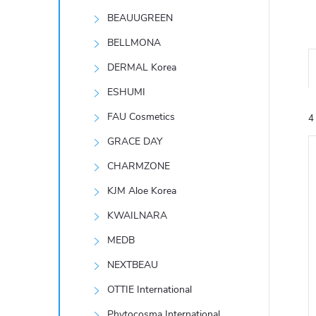
t
BEAUUGREEN
r
BELLMONA
DERMAL Korea
a
ESHUMI
n
FAU Cosmetics
4
GRACE DAY
n
CHARMZONE
í
KJM Aloe Korea
KWAILNARA
p
í
MEDB
i
a
NEXTBEAU
n
OTTIE International
Phytocosma International