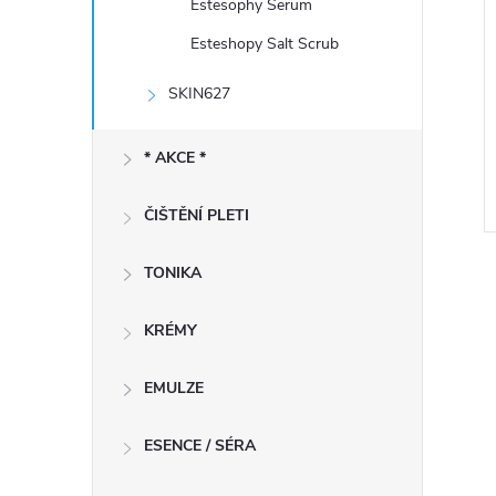
Estesophy Serum
Esteshopy Salt Scrub
SKIN627
* AKCE *
ČIŠTĚNÍ PLETI
TONIKA
KRÉMY
EMULZE
l
ESENCE / SÉRA