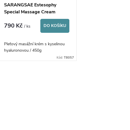
SARANGSAE Estesophy
Special Massage Cream
Hyaluronic Acid
790 Kč
DO KOŠÍKU
/ ks
Pleťový masážní krém s kyselinou
hyaluronovou / 450g
Kód:
T8057
O
v
á
d