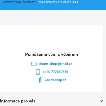
p
Vložením e-mailu souhlasíte s
Podmínkami ochrany osobních údajů
a
t
í
charm-shop
@
email.cz
+420 777880555
Charmshop.cz
Informace pro vás