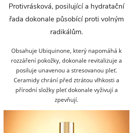
Protivrásková, posilující a hydratační
p
řada dokonale působící proti volným
r
radikálům.
v
k
Obsahuje Ubiquinone, který napomáhá k
y
rozzáření pokožky, dokonale revitalizuje a
v
posiluje unavenou a stresovanou pleť.
ý
Ceramidy chrání před ztrátou vlhkosti a
přírodní složky pleť dokonale vyživují a
p
zpevňují.
i
s
u