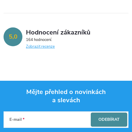
Hodnocení zákazníků
5,0
164 hodnocení
Zobrazit recenze
Mějte přehled o novinkách
a slevách
Z
á
E-mail
ODEBÍRAT