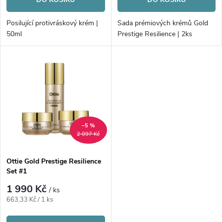
o
d
d
Posilující protivráskový krém |
Sada prémiových krémů Gold
u
50ml
Prestige Resilience | 2ks
u
k
k
t
t
ů
ů
–5 %
2 097 Kč
Ottie Gold Prestige Resilience
Set #1
1 990 Kč
/ ks
Měrná
663,33 Kč / 1 ks
cena: