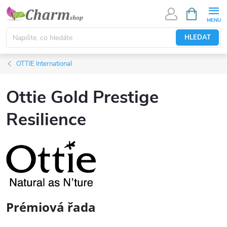
Přejít
NÁKUPNÍ
KOŠÍK
na
obsah
HLEDAT
OTTIE International
Ottie Gold Prestige
Resilience
Prémiová řada