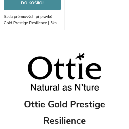
DO KOŠÍKU
Sada prémiových přípravků
Gold Prestige Resilience | 3ks
O
v
l
á
d
Ottie Gold Prestige
a
c
Resilience
í